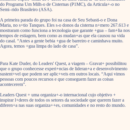
do Programa Um Milh-o de Cisternas (P1MC), da Articula+-o no
Semi–rido Brasileiro (ASA).
A primeira parada do grupo foi na casa de Seu Sebasti-o e Dona
Maria, no s+tio Tanques. Eles s-o donos da cisterna n+mero 267.613 e
mostraram como funciona a tecnologia que garante +gua – fam+lia nos
tempos de estiagem, bem como as mudan+as que ela causou na vida
do casal. “Antes a gente bebia +gua de barreiro e caminhava muito.
Agora, temos +gua limpa do lado de casa”.
Para Kate Duder, do Leaders' Quest, a viagem – Gravat+ possibilitou
que o grupo conhecesse experi+ncias de lideran+a e desenvolvimento
sustent+vel que podem ser aplic+veis em outros locais. “Aqui vimos
pessoas com poucos recursos e que conseguem fazer as coisas
acontecerem”.
Leaders Quest + uma organiza+-o internacional cujo objetivo +
inspirar l+deres de todos os setores da sociedade que querem fazer a
diferen+a nas suas organiza++es, comunidades e no resto do mundo.