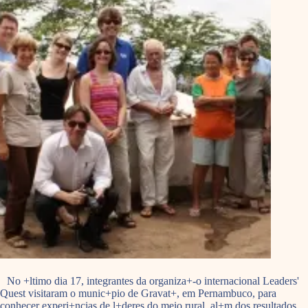
No +ltimo dia 17, integrantes da organiza+-o internacional Leaders'
Quest visitaram o munic+pio de Gravat+, em Pernambuco, para
conhecer experi+ncias de l+deres do meio rural, al+m dos resultados