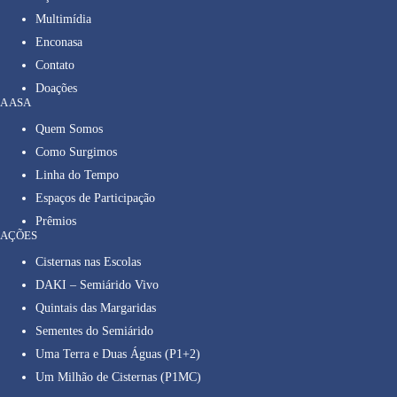
Multimídia
Enconasa
Contato
Doações
A ASA
Quem Somos
Como Surgimos
Linha do Tempo
Espaços de Participação
Prêmios
AÇÕES
Cisternas nas Escolas
DAKI – Semiárido Vivo
Quintais das Margaridas
Sementes do Semiárido
Uma Terra e Duas Águas (P1+2)
Um Milhão de Cisternas (P1MC)