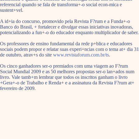
referencial quando se fala de transforma+-o social econ-mica e
sustent+vel.
A id+ia do concurso, promovido pela Revista F?rum e a Funda+-o
Banco do Brasil, + fortalecer e divulgar essas iniciativas inovadoras,
potencializando a fun+-o do educador enquanto multiplicador de saber.
Os professores de ensino fundamental da rede p+blica e educadores
sociais podem propor e relatar suas experi+ncias com o tema at+ dia 31
de outubro, atrav+s do site
www.revistaforum.com.br/ts
.
Os cinco ganhadores ser-o premiados com uma viagem ao F?rum
Social Mundial 2009 e as 50 melhores propostas ser-o lan+ados num
livro. Vale tamb+m lembrar que todos os inscritos ganham o livro
+Gera+-o de Trabalho e Renda+ e a assinatura da Revista F?rum at+
fevereiro de 2009.