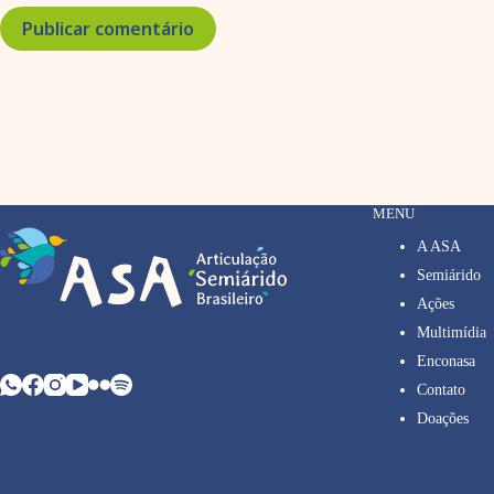
Publicar comentário
MENU
A ASA
Semiárido
Ações
Multimídia
Enconasa
Contato
Doações