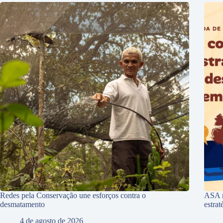
Redes pela Conservação une esforços contra o
ASA r
desmatamento
estra
4 de agosto de 2026