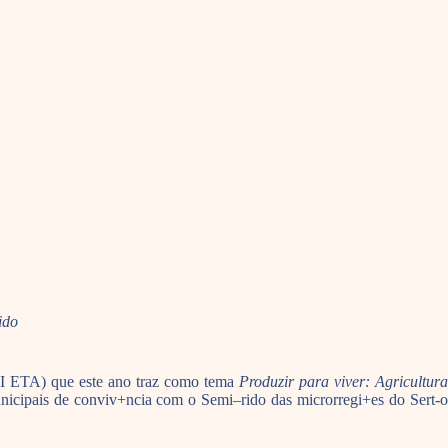
ido
III ETA) que este ano traz como tema
Produzir para viver: Agricultur
municipais de conviv+ncia com o Semi–rido das microrregi+es do Sert-