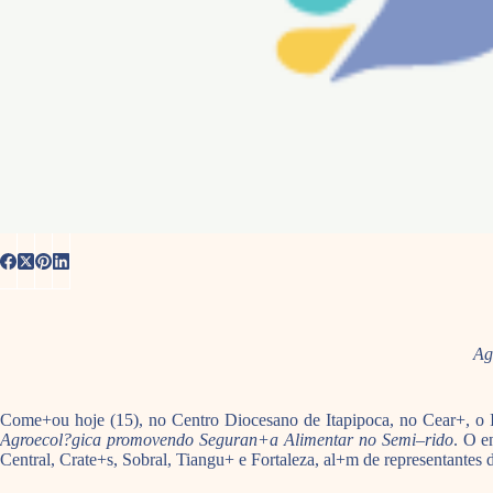
Ag
Come+ou hoje (15), no Centro Diocesano de Itapipoca, no Cear+, o I
Agroecol?gica promovendo Seguran+a Alimentar no Semi–rido
. O e
Central, Crate+s, Sobral, Tiangu+ e Fortaleza, al+m de representante