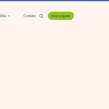
ídia
Contato
Doe e Ajude