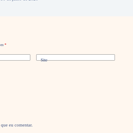
com
*
Site
 que eu comentar.