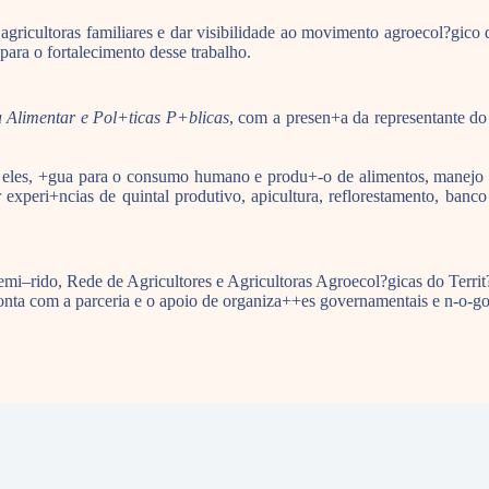
agricultoras familiares e dar visibilidade ao movimento agroecol?gico
ara o fortalecimento desse trabalho.
 Alimentar e Pol+ticas P+blicas
, com a presen+a da representante d
tre eles, +gua para o consumo humano e produ+-o de alimentos, manejo 
 experi+ncias de quintal produtivo, apicultura, reflorestamento, banco
–rido, Rede de Agricultores e Agricultoras Agroecol?gicas do Territ?r
nta com a parceria e o apoio de organiza++es governamentais e n-o-g