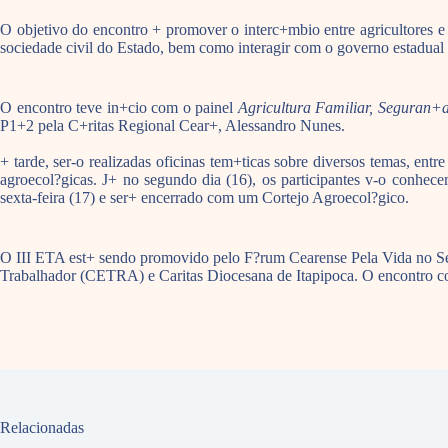
O objetivo do encontro + promover o interc+mbio entre agricultores e 
sociedade civil do Estado, bem como interagir com o governo estadual p
O encontro teve in+cio com o painel
Agricultura Familiar, Seguran+a
P1+2 pela C+ritas Regional Cear+, Alessandro Nunes.
+ tarde, ser-o realizadas oficinas tem+ticas sobre diversos temas, en
agroecol?gicas. J+ no segundo dia (16), os participantes v-o conhecer
sexta-feira (17) e ser+ encerrado com um Cortejo Agroecol?gico.
O III ETA est+ sendo promovido pelo F?rum Cearense Pela Vida no Semi
Trabalhador (CETRA) e Caritas Diocesana de Itapipoca. O encontro co
Relacionadas