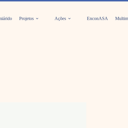
iárido
Projetos
Ações
EnconASA
Multim