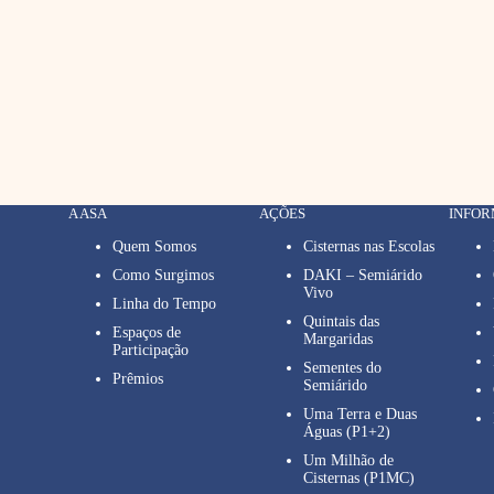
A ASA
AÇÕES
INFO
Quem Somos
Cisternas nas Escolas
Como Surgimos
DAKI – Semiárido
Vivo
Linha do Tempo
Quintais das
Espaços de
Margaridas
Participação
Sementes do
Prêmios
Semiárido
Uma Terra e Duas
Águas (P1+2)
Um Milhão de
Cisternas (P1MC)