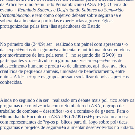
da Articula+-o no Semi–rido Pernambucano (ASA-PE). O tema do
evento +
Reunindo Saberes e Desfrutando Sabores no Semi–rido
Pernambucano
, e tem como objetivo debater sobre seguran+a e
soberania alimentar a partir das experi+ncias agroecol?gicas
protagonizadas pelas fam+lias agricultoras do Estado.
No primeiro dia (24/09) ser+ realizado um painel com apresenta+-o
das experi+ncias de seguran+a alimentar e nutricional desenvolvidas
por movimentos de luta pela terra. J+ no segundo dia (25/09), os
participantes v-o se dividir em grupo para visitar experi+ncias de
abastecimento humano e produ+-o de alimentos, api+rios, avi+rios,
criat?rios de pequenos animais, unidades de beneficiamento, entre
outras. A id+ia + que os grupos possam socializar depois as pr+ticas
conhecidas.
Ainda no segundo dia ser+ realizado um debate mais pol+tico sobre os
programas de conviv+ncia com o Semi–rido da ASA, o grupo de
trabalho de combate – desertifica+-o e a comiss-o de g+nero. Para o
+ltimo dia do Encontro da ASA-PE (26/09) est+ previsto uma mesa
com representantes de ?rg-os p+blicos para di+logo sobre pol+ticas,
programas e projetos de seguran+a alimentar desenvolvidos no Estado.