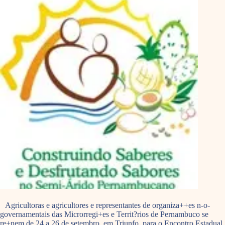
Agricultoras e agricultores e representantes de organiza++es n-o-
governamentais das Microrregi+es e Territ?rios de Pernambuco se
re+nem de 24 a 26 de setembro, em Triunfo, para o Encontro Estadual