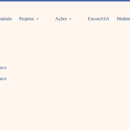
iárido
Projetos
Ações
EnconASA
Multim
buco
buco