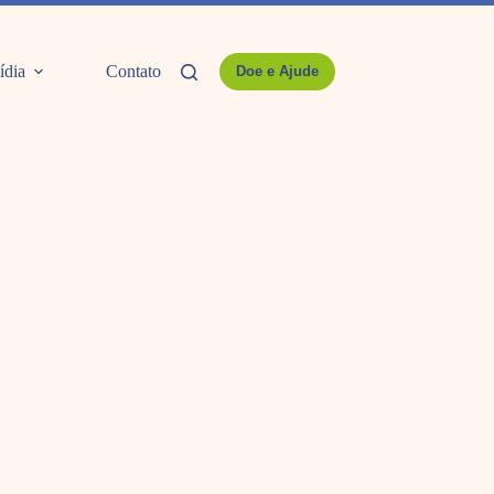
ídia
Contato
Doe e Ajude