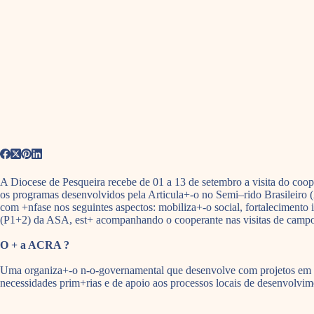
A Diocese de Pesqueira recebe de 01 a 13 de setembro a visita do coop
os programas desenvolvidos pela Articula+-o no Semi–rido Brasileiro (
com +nfase nos seguintes aspectos: mobiliza+-o social, fortalecimento
(P1+2) da ASA, est+ acompanhando o cooperante nas visitas de camp
O + a ACRA ?
Uma organiza+-o n-o-governamental que desenvolve com projetos em pa
necessidades prim+rias e de apoio aos processos locais de desenvolvim