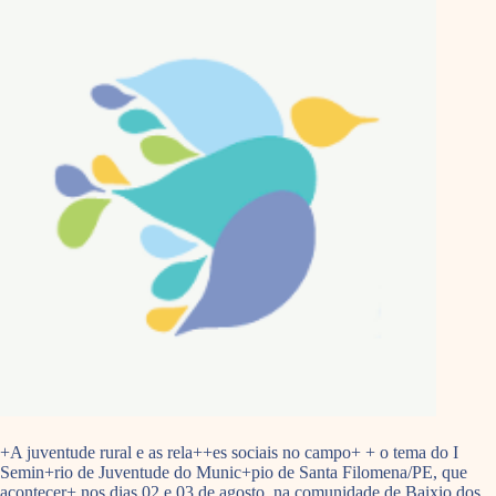
+A juventude rural e as rela++es sociais no campo+ + o tema do I
Semin+rio de Juventude do Munic+pio de Santa Filomena/PE, que
acontecer+ nos dias 02 e 03 de agosto, na comunidade de Baixio dos