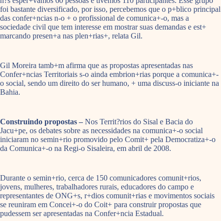
n?s esper+vamos 60 pessoas e tivemos 110 participantes. Esse grupo
foi bastante diversificado, por isso, percebemos que o p+blico principal
das confer+ncias n-o + o profissional de comunica+-o, mas a
sociedade civil que tem interesse em mostrar suas demandas e est+
marcando presen+a nas plen+rias+, relata Gil.
Gil Moreira tamb+m afirma que as propostas apresentadas nas
Confer+ncias Territoriais s-o ainda embrion+rias porque a comunica+-
o social, sendo um direito do ser humano, + uma discuss-o iniciante na
Bahia.
Construindo propostas –
Nos Territ?rios do Sisal e Bacia do
Jacu+pe, os debates sobre as necessidades na comunica+-o social
iniciaram no semin+rio promovido pelo Comit+ pela Democratiza+-o
da Comunica+-o na Regi-o Sisaleira, em abril de 2008.
Durante o semin+rio, cerca de 150 comunicadores comunit+rios,
jovens, mulheres, trabalhadores rurais, educadores do campo e
representantes de ONG+s, r+dios comunit+rias e movimentos sociais
se reuniram em Concei+-o do Coit+ para construir propostas que
pudessem ser apresentadas na Confer+ncia Estadual.