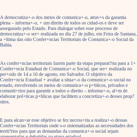
A democratiza+-o dos meios de comunica+-o, atrav+s da garantia
plena – informa+-o, + um direito de todos os cidad-os e deve ser
assegurado pelo Estado. Para dialogar sobre esse processo de
democratiza+-o ser+ realizada no dia 27 de julho, em Feira de Santana,
a +ltima das oito Confer+ncias Territoriais de Comunica+-o Social da
Bahia.
As confer+ncias territoriais fazem parte da etapa preparat?ria para a 1+
Confer+ncia Estadual de Comunica+-o Social, que ser+ realizada no
per+odo de 14 a 16 de agosto, em Salvador. O objetivo da
Confer+ncia Estadual + avaliar a situa+-o da comunica+-o social no
estado, envolvendo os meios de comunica+-o p+blicos, privados e
comunit+rios para garantir a todos o direito – informa+-o, al+m de
elaborar pol+ticas p+blicas que facilitem a concretiza+-o desses prop?
sitos.
E para alcan+ar esse objetivo se fez necess+ria a realiza+-o dessas
Confer+ncias Territoriais onde s-o sistematizadas as necessidades dos
territ?rios para que as demandas da comunica+-o social sejam
apresentadas e debatidas na etapa estadual.