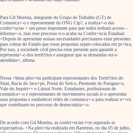
Para Gil Moreira, integrante do Grupo de Trabalho (GT) de
Comunica+-o e representante da ONG Cip?, a realiza+-o das
confer+ncias + um passo importante para que todos tenham acesso –
informa+-o, mas esse processo n-o acaba na Confer+ncia Estadual.
+Depois de apresentar nossas necessidades precisamos estar presentes
para cobrar do Estado que essas propostas sejam colocadas em pr+tica.
Por isso, a sociedade civil precisa estar presente para garantir a
representa+-o dos territ?rios e assegurar que as demandas ser-o
atendidas+, afirma.
Nessa +ltima plen+ria participam representantes dos Territ?rios do
Sisal, Bacia do Jacu+pe, Portal do Sert-o, Piemonte do Paragua+u,
Vale do Jequiri++ e Litoral Norte. Estudantes, profissionais de
comunica+-o e representantes de movimentos sociais ir-o apresentar
suas propostas e estabelecer redes de comunica+-o para realizar a++es
que contribuam no processo de democratiza+-o.
De acordo com Gil Moreira, as confer+ncias t+m superado as
expectativas. +Na plen+ria realizada em Barreiras, no dia 05 de julho,