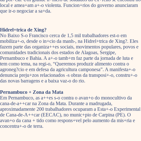
local e amea+am a+-o violenta. Funcion+rios do governo anunciaram
que ir-o negociar a sa+da.
Hidrel+trica de Xing?
No Baixo S-o Francisco cerca de 1,5 mil trabalhadores est-o em
mobiliza+-o, desde o in+cio da manh-, na Hidrel+trica de Xing?. Eles
fazem parte das organiza++es sociais, movimentos populares, povos e
comunidades tradicionais dos estados de Alagoas, Sergipe,
Pernambuco e Bahia. A a+-o tamb+m faz parte da jornada de luta e
tem como tema, na regi-o, “Queremos produzir alimento contra o
agroneg?cio e em defesa da agricultura camponesa”. A manifesta+-o
denuncia preju+zos relacionados -s obras da transposi+-o, constru+-o
das novas barragens e a baixa vaz-o do rio.
Pernambuco + Zona da Mata
Em Pernambuco, as a++es s-o contra o avan+o do monocultivo da
cana-de-a++car na Zona da Mata. Durante a madrugada,
aproximadamente 200 trabalhadores ocuparam a Esta+-o Experimental
de Cana-de-A++car (EECAC), no munic+pio de Carpina (PE). O
avan+o da cana + tido como respons+vel pelo aumento da mis+ria e
concentra+-o de terra.