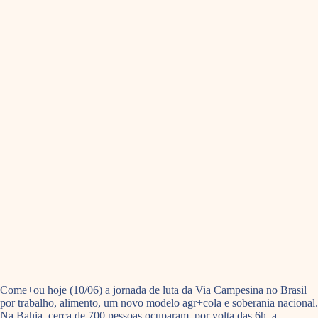
Come+ou hoje (10/06) a jornada de luta da Via Campesina no Brasil
por trabalho, alimento, um novo modelo agr+cola e soberania nacional.
Na Bahia, cerca de 700 pessoas ocuparam, por volta das 6h, a