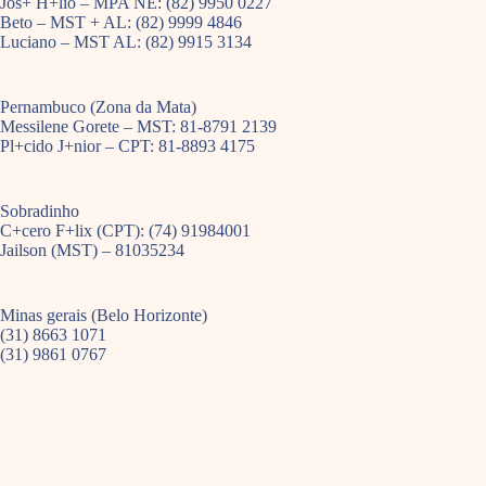
Jos+ H+lio – MPA NE: (82) 9950 0227
Beto – MST + AL: (82) 9999 4846
Luciano – MST AL: (82) 9915 3134
Pernambuco (Zona da Mata)
Messilene Gorete – MST: 81-8791 2139
Pl+cido J+nior – CPT: 81-8893 4175
Sobradinho
C+cero F+lix (CPT): (74) 91984001
Jailson (MST) – 81035234
Minas gerais (Belo Horizonte)
(31) 8663 1071
(31) 9861 0767