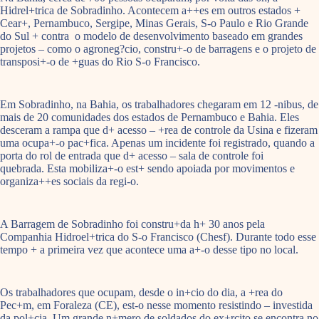
Hidrel+trica de Sobradinho. Acontecem a++es em outros estados +
Cear+, Pernambuco, Sergipe, Minas Gerais, S-o Paulo e Rio Grande
do Sul + contra o modelo de desenvolvimento baseado em grandes
projetos – como o agroneg?cio, constru+-o de barragens e o projeto de
transposi+-o de +guas do Rio S-o Francisco.
Em Sobradinho, na Bahia, os trabalhadores chegaram em 12 -nibus, de
mais de 20 comunidades dos estados de Pernambuco e Bahia. Eles
desceram a rampa que d+ acesso – +rea de controle da Usina e fizeram
uma ocupa+-o pac+fica. Apenas um incidente foi registrado, quando a
porta do rol de entrada que d+ acesso – sala de controle foi
quebrada. Esta mobiliza+-o est+ sendo apoiada por movimentos e
organiza++es sociais da regi-o.
A Barragem de Sobradinho foi constru+da h+ 30 anos pela
Companhia Hidroel+trica do S-o Francisco (Chesf). Durante todo esse
tempo + a primeira vez que acontece uma a+-o desse tipo no local.
Os trabalhadores que ocupam, desde o in+cio do dia, a +rea do
Pec+m, em Foraleza (CE), est-o nesse momento resistindo – investida
da pol+cia. Um grande n+mero de soldados do ex+rcito se encontra no