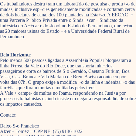
Os trabalhadores destru+ram um laborat?rio de pesquisa e produ+-o de
mudas, inclusive esp+cies geneticamente modificadas e cortaram cerca
de dois hectares de cana, dos 100 plantados na Esta+-o. A EECAC +
uma Parceria P+blico-Privada entre o Sinda++car – Sindicato da
Ind+stria do A++car e do -lcool no Estado de Pernambuco, que re+ne
as 20 maiores usinas do Estado – e a Universidade Federal Rural de
Pernambuco.
Belo Horizonte
Pelo menos 500 pessoas ligadas a Assembl+ia Popular bloquearam a
linha f+rrea, da Vale do Rio Doce, que transporta min+rios,
passageiros e corta os bairros de S-o Geraldo, Caetano Furkim, Boa
Vista, Casa Branca e Vila Mariana de Breu. A a+-o aconteceu por
volta das 07h. O grupo exige a modifica+-o da linha e indeniza+-o das
fam+lias que foram mortas e mutiladas pelos trens.
A Vale + campe- de multas no Ibama, respondendo na Justi+a por
processos trabalhistas e ainda insiste em negar a responsabilidade sobre
os impactos causados.
Contato:
Baixo S-o Francisco
Alzen+ Tom+z – CPP NE: (75) 9136 1022