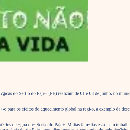
?gicas do Sert-o do Paje+ (PE) realizam de 01 e 08 de junho, no mun
-o para os efeitos do aquecimento global na regi-o, a exemplo da dese
vat?rios de +gua no+ Sert-o do Paje+. Muitas fam+lias est-o sem trabal
 a cheia do rio Paje+ que, diariamente, + contaminado pelo dep?sito d