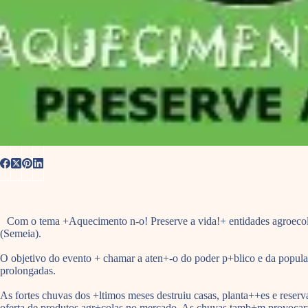
Com o tema +Aquecimento n-o! Preserve a vida!+ entidades agroecol
(Semeia).
O objetivo do evento + chamar a aten+-o do poder p+blico e da popula+
prolongadas.
As fortes chuvas dos +ltimos meses destruiu casas, planta++es e reser
oferta de produtos agr+colas no mercado. As chuvas tamb+m provocaram