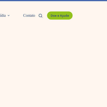
ídia
Contato
Doe e Ajude