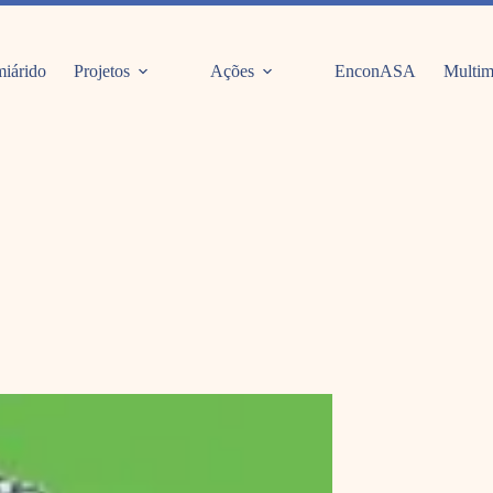
iárido
Projetos
Ações
EnconASA
Multim