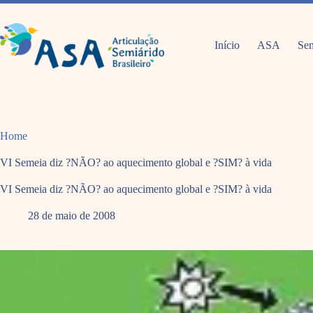
Pular
para
o
conteúdo
Início
ASA
Sem
Home
VI Semeia diz ?NÃO? ao aquecimento global e ?SIM? à vida
VI Semeia diz ?NÃO? ao aquecimento global e ?SIM? à vida
28 de maio de 2008