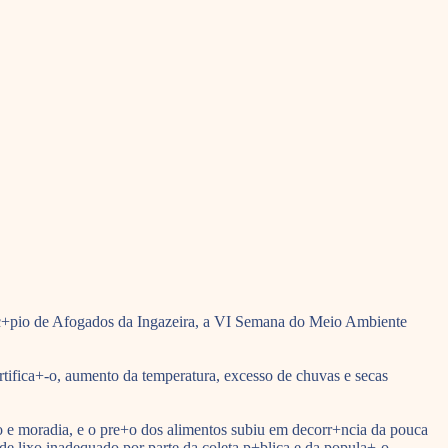
ic+pio de Afogados da Ingazeira, a VI Semana do Meio Ambiente
rtifica+-o, aumento da temperatura, excesso de chuvas e secas
ho e moradia, e o pre+o dos alimentos subiu em decorr+ncia da pouca
e lixo inadequado por parte da coleta p+blica e da popula+-o.