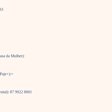
83
asa da Mulher):
Paje+):+
ntal): 87 9922 8001