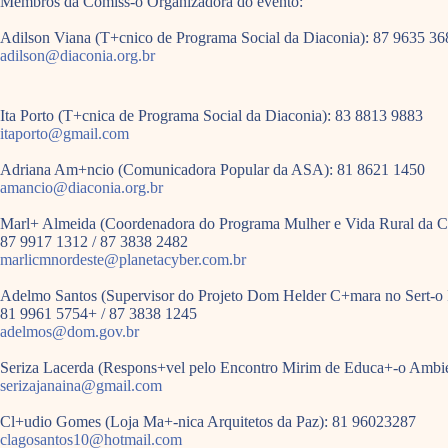
Membros da Comiss-o Organizadora do evento:
Adilson Viana (T+cnico de Programa Social da Diaconia): 87 9635 36
adilson@diaconia.org.br
Ita Porto (T+cnica de Programa Social da Diaconia): 83 8813 9883
itaporto@gmail.com
Adriana Am+ncio (Comunicadora Popular da ASA): 81 8621 1450
amancio@diaconia.org.br
Marl+ Almeida (Coordenadora do Programa Mulher e Vida Rural da C
87 9917 1312 / 87 3838 2482
marlicmnordeste@planetacyber.com.br
Adelmo Santos (Supervisor do Projeto Dom Helder C+mara no Sert-o 
81 9961 5754+ / 87 3838 1245
adelmos@dom.gov.br
Seriza Lacerda (Respons+vel pelo Encontro Mirim de Educa+-o Ambie
serizajanaina@gmail.com
Cl+udio Gomes (Loja Ma+-nica Arquitetos da Paz): 81 96023287
clagosantos10@hotmail.com