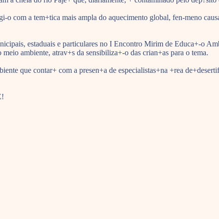
regi-o com a tem+tica mais ampla do aquecimento global, fen-meno cau
unicipais, estaduais e particulares no I Encontro Mirim de Educa+-o A
o meio ambiente, atrav+s da sensibiliza+-o das crian+as para o tema.
te que contar+ com a presen+a de especialistas+na +rea de+desertific
E!