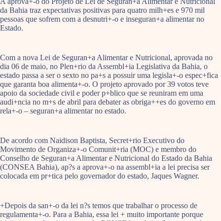
A aprova+-o do Projeto de Lei de Seguran+a Alimentar e Nutricional
da Bahia traz expectativas positivas para quatro milh+es e 970 mil
pessoas que sofrem com a desnutri+-o e inseguran+a alimentar no
Estado.
Com a nova Lei de Seguran+a Alimentar e Nutricional, aprovada no
dia 06 de maio, no Plen+rio da Assembl+ia Legislativa da Bahia, o
estado passa a ser o sexto no pa+s a possuir uma legisla+-o espec+fica
que garanta boa alimenta+-o. O projeto aprovado por 39 votos teve
apoio da sociedade civil e poder p+blico que se reuniram em uma
audi+ncia no m+s de abril para debater as obriga++es do governo em
rela+-o – seguran+a alimentar no estado.
De acordo com Naidison Baptista, Secret+rio Executivo do
Movimento de Organiza+-o Comunit+ria (MOC) e membro do
Conselho de Seguran+a Alimentar e Nutricional do Estado da Bahia
(CONSEA Bahia), ap?s a aprova+-o na assembl+ia a lei precisa ser
colocada em pr+tica pelo governador do estado, Jaques Wagner.
+Depois da san+-o da lei n?s temos que trabalhar o processo de
regulamenta+-o. Para a Bahia, essa lei + muito importante porque