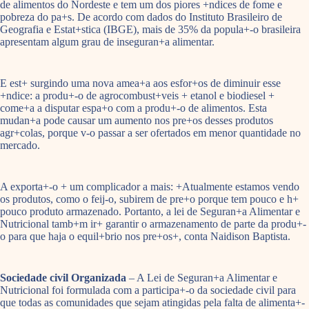
de alimentos do Nordeste e tem um dos piores +ndices de fome e
pobreza do pa+s. De acordo com dados do Instituto Brasileiro de
Geografia e Estat+stica (IBGE), mais de 35% da popula+-o brasileira
apresentam algum grau de inseguran+a alimentar.
E est+ surgindo uma nova amea+a aos esfor+os de diminuir esse
+ndice: a produ+-o de agrocombust+veis + etanol e biodiesel +
come+a a disputar espa+o com a produ+-o de alimentos. Esta
mudan+a pode causar um aumento nos pre+os desses produtos
agr+colas, porque v-o passar a ser ofertados em menor quantidade no
mercado.
A exporta+-o + um complicador a mais: +Atualmente estamos vendo
os produtos, como o feij-o, subirem de pre+o porque tem pouco e h+
pouco produto armazenado. Portanto, a lei de Seguran+a Alimentar e
Nutricional tamb+m ir+ garantir o armazenamento de parte da produ+-
o para que haja o equil+brio nos pre+os+, conta Naidison Baptista.
Sociedade civil Organizada
– A Lei de Seguran+a Alimentar e
Nutricional foi formulada com a participa+-o da sociedade civil para
que todas as comunidades que sejam atingidas pela falta de alimenta+-