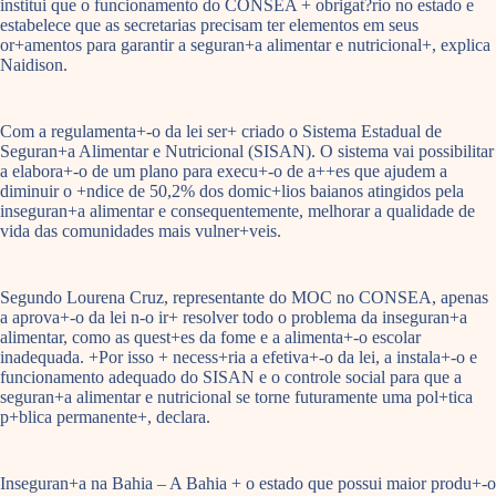
institui que o funcionamento do CONSEA + obrigat?rio no estado e
estabelece que as secretarias precisam ter elementos em seus
or+amentos para garantir a seguran+a alimentar e nutricional+, explica
Naidison.
Com a regulamenta+-o da lei ser+ criado o Sistema Estadual de
Seguran+a Alimentar e Nutricional (SISAN). O sistema vai possibilitar
a elabora+-o de um plano para execu+-o de a++es que ajudem a
diminuir o +ndice de 50,2% dos domic+lios baianos atingidos pela
inseguran+a alimentar e consequentemente, melhorar a qualidade de
vida das comunidades mais vulner+veis.
Segundo Lourena Cruz, representante do MOC no CONSEA, apenas
a aprova+-o da lei n-o ir+ resolver todo o problema da inseguran+a
alimentar, como as quest+es da fome e a alimenta+-o escolar
inadequada. +Por isso + necess+ria a efetiva+-o da lei, a instala+-o e
funcionamento adequado do SISAN e o controle social para que a
seguran+a alimentar e nutricional se torne futuramente uma pol+tica
p+blica permanente+, declara.
Inseguran+a na Bahia – A Bahia + o estado que possui maior produ+-o