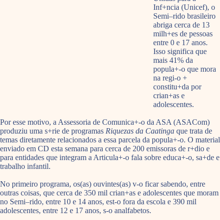
Inf+ncia (Unicef), o
Semi–rido brasileiro
abriga cerca de 13
milh+es de pessoas
entre 0 e 17 anos.
Isso significa que
mais 41% da
popula+-o que mora
na regi-o +
constitu+da por
crian+as e
adolescentes.
Por esse motivo, a Assessoria de Comunica+-o da ASA (ASACom)
produziu uma s+rie de programas
Riquezas da Caatinga
que trata de
temas diretamente relacionados a essa parcela da popula+-o. O material
enviado em CD esta semana para cerca de 200 emissoras de r+dio e
para entidades que integram a Articula+-o fala sobre educa+-o, sa+de e
trabalho infantil.
No primeiro programa, os(as) ouvintes(as) v-o ficar sabendo, entre
outras coisas, que cerca de 350 mil crian+as e adolescentes que moram
no Semi–rido, entre 10 e 14 anos, est-o fora da escola e 390 mil
adolescentes, entre 12 e 17 anos, s-o analfabetos.