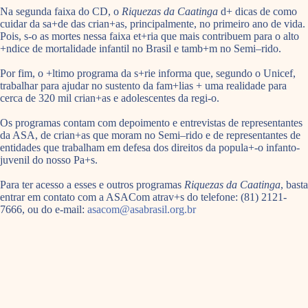
Na segunda faixa do CD, o
Riquezas da Caatinga
d+ dicas de como
cuidar da sa+de das crian+as, principalmente, no primeiro ano de vida.
Pois, s-o as mortes nessa faixa et+ria que mais contribuem para o alto
+ndice de mortalidade infantil no Brasil e tamb+m no Semi–rido.
Por fim, o +ltimo programa da s+rie informa que, segundo o Unicef,
trabalhar para ajudar no sustento da fam+lias + uma realidade para
cerca de 320 mil crian+as e adolescentes da regi-o.
Os programas contam com depoimento e entrevistas de representantes
da ASA, de crian+as que moram no Semi–rido e de representantes de
entidades que trabalham em defesa dos direitos da popula+-o infanto-
juvenil do nosso Pa+s.
Para ter acesso a esses e outros programas
Riquezas da Caatinga
, basta
entrar em contato com a ASACom atrav+s do telefone: (81) 2121-
7666, ou do e-mail:
asacom@asabrasil.org.br