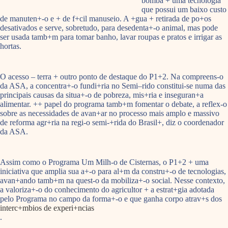
bomba + uma tecnologia
que possui um baixo custo
de manuten+-o e + de f+cil manuseio. A +gua + retirada de po+os
desativados e serve, sobretudo, para desedenta+-o animal, mas pode
ser usada tamb+m para tomar banho, lavar roupas e pratos e irrigar as
hortas.
O acesso – terra + outro ponto de destaque do P1+2. Na compreens-o
da ASA, a concentra+-o fundi+ria no Semi–rido constitui-se numa das
principais causas da situa+-o de pobreza, mis+ria e inseguran+a
alimentar. ++ papel do programa tamb+m fomentar o debate, a reflex-o
sobre as necessidades de avan+ar no processo mais amplo e massivo
de reforma agr+ria na regi-o semi-+rida do Brasil+, diz o coordenador
da ASA.
Assim como o Programa Um Milh-o de Cisternas, o P1+2 + uma
iniciativa que amplia sua a+-o para al+m da constru+-o de tecnologias,
avan+ando tamb+m na quest-o da mobiliza+-o social. Nesse contexto,
a valoriza+-o do conhecimento do agricultor + a estrat+gia adotada
pelo Programa no campo da forma+-o e que ganha corpo atrav+s dos
interc+mbios de experi+ncias
.