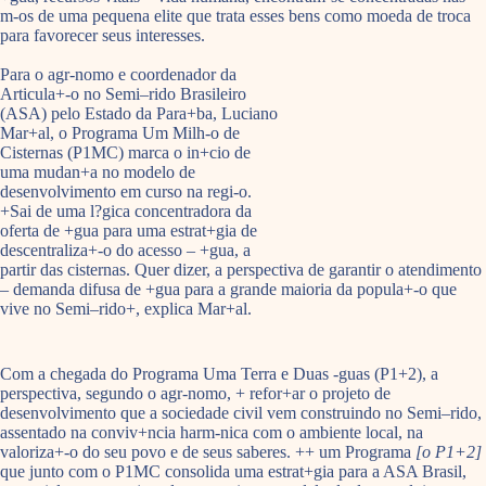
m-os de uma pequena elite que trata esses bens como moeda de troca
para favorecer seus interesses.
Para o agr-nomo e coordenador da
Articula+-o no Semi–rido Brasileiro
(ASA) pelo Estado da Para+ba, Luciano
Mar+al, o Programa Um Milh-o de
Cisternas (P1MC) marca o in+cio de
uma mudan+a no modelo de
desenvolvimento em curso na regi-o.
+Sai de uma l?gica concentradora da
oferta de +gua para uma estrat+gia de
descentraliza+-o do acesso – +gua, a
partir das cisternas. Quer dizer, a perspectiva de garantir o atendimento
– demanda difusa de +gua para a grande maioria da popula+-o que
vive no Semi–rido+, explica Mar+al.
Com a chegada do Programa Uma Terra e Duas -guas (P1+2), a
perspectiva, segundo o agr-nomo, + refor+ar o projeto de
desenvolvimento que a sociedade civil vem construindo no Semi–rido,
assentado na conviv+ncia harm-nica com o ambiente local, na
valoriza+-o do seu povo e de seus saberes. ++ um Programa
[o P1+2]
que junto com o P1MC consolida uma estrat+gia para a ASA Brasil,