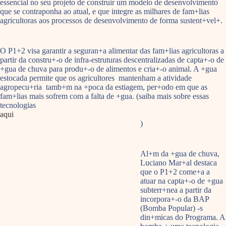
essencial no seu projeto de construir um modelo de desenvolvimento
que se contraponha ao atual, e que integre as milhares de fam+lias
agricultoras aos processos de desenvolvimento de forma sustent+vel+.
O P1+2 visa garantir a seguran+a alimentar das fam+lias agricultoras a
partir da constru+-o de infra-estruturas descentralizadas de capta+-o de
+gua de chuva para produ+-o de alimentos e cria+-o animal. A +gua
estocada permite que os agricultores mantenham a atividade
agropecu+ria tamb+m na +poca da estiagem, per+odo em que as
fam+lias mais sofrem com a falta de +gua. (saiba mais sobre essas
tecnologias
aqui
)
Al+m da +gua de chuva,
Luciano Mar+al destaca
que o P1+2 come+a a
atuar na capta+-o de +gua
subterr+nea a partir da
incorpora+-o da BAP
(Bomba Popular) -s
din+micas do Programa. A