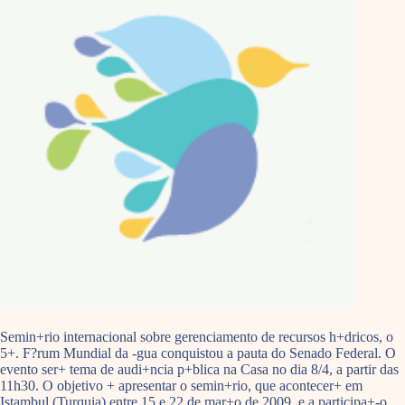
Semin+rio internacional sobre gerenciamento de recursos h+dricos, o
5+. F?rum Mundial da -gua conquistou a pauta do Senado Federal. O
evento ser+ tema de audi+ncia p+blica na Casa no dia 8/4, a partir das
11h30. O objetivo + apresentar o semin+rio, que acontecer+ em
Istambul (Turquia) entre 15 e 22 de mar+o de 2009, e a participa+-o