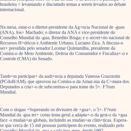
brasileira + levantando e discutindo temas a serem levados ao debate
internacional.
Na mesa, estar-o o diretor-presidente da Ag+ncia Nacional de -guas
(ANA), Jos+ Machado; o diretor da ANA e vice-presidente do
Conselho Mundial da -gua, Benedito Braga; e o secret+rio nacional de
Recursos H+dricos e Ambiente Urbano, Luciano Zica. A discuss-o
ser+ presidida pelo senador Leomar Quintanilha, presidente da
Comiss-o de Meio Ambiente, Defesa do Consumidor e Fiscaliza+-o e
Controle (CMA) do Senado.
Tamb+m participar+ da audi+ncia a deputada Vanessa Grazziotin
(PCdoB/AM), que aprovou na Comiss-o da Amaz-nia da C+mara dos
Deputados a cria+-o de subcomisss-o para tratar do 5+. F?rum
Mundial.
Com o slogan +Superando os divisores de +gua+, o 5+. F?rum
Mundial da -gua ter+ como tema geral a adapta+-o da gest-o da +gua
face -s mudan+as globais, incluindo as mudan+as clim+ticas. Espera-
se que cerca de 15 mil pessoas participem do evento, realizado pelo
Conselho Mundial da -gua a cada tr+s anos, desde 1997.