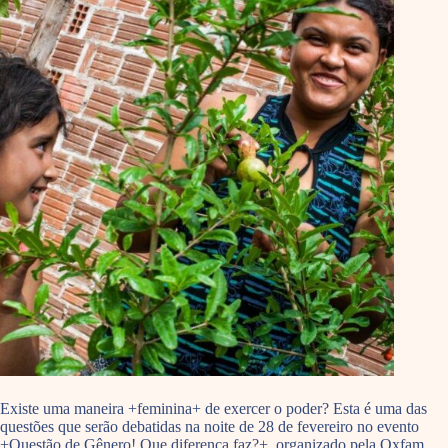
Existe uma maneira +feminina+ de exercer o poder? Esta é uma das
questões que serão debatidas na noite de 28 de fevereiro no evento
+Questão de Gênero! Que diferença faz?+, organizado pela Oxfam