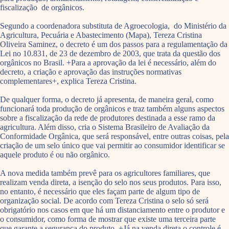
fiscalização de orgânicos.
Segundo a coordenadora substituta de Agroecologia, do Ministério da
Agricultura, Pecuária e Abastecimento (Mapa), Tereza Cristina
Oliveira Saminez, o decreto é um dos passos para a regulamentação da
Lei no 10.831, de 23 de dezembro de 2003, que trata da questão dos
orgânicos no Brasil. +Para a aprovação da lei é necessário, além do
decreto, a criação e aprovação das instruções normativas
complementares+, explica Tereza Cristina.
De qualquer forma, o decreto já apresenta, de maneira geral, como
funcionará toda produção de orgânicos e traz também alguns aspectos
sobre a fiscalização da rede de produtores destinada a esse ramo da
agricultura. Além disso, cria o Sistema Brasileiro de Avaliação da
Conformidade Orgânica, que será responsável, entre outras coisas, pela
criação de um selo único que vai permitir ao consumidor identificar se
aquele produto é ou não orgânico.
A nova medida também prevê para os agricultores familiares, que
realizam venda direta, a isenção do selo nos seus produtos. Para isso,
no entanto, é necessário que eles façam parte de algum tipo de
organização social. De acordo com Tereza Cristina o selo só será
obrigatório nos casos em que há um distanciamento entre o produtor e
o consumidor, como forma de mostrar que existe uma terceira parte
que garante a segurança do produto. +Já na venda direta o controle é