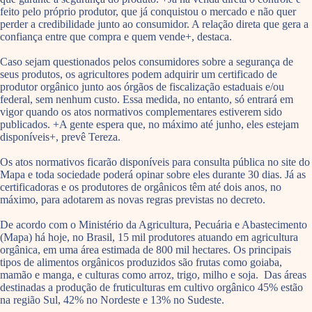
feito pelo próprio produtor, que já conquistou o mercado e não quer
perder a credibilidade junto ao consumidor. A relação direta que gera a
confiança entre que compra e quem vende+, destaca.
Caso sejam questionados pelos consumidores sobre a segurança de
seus produtos, os agricultores podem adquirir um certificado de
produtor orgânico junto aos órgãos de fiscalização estaduais e/ou
federal, sem nenhum custo. Essa medida, no entanto, só entrará em
vigor quando os atos normativos complementares estiverem sido
publicados. +A gente espera que, no máximo até junho, eles estejam
disponíveis+, prevê Tereza.
Os atos normativos ficarão disponíveis para consulta pública no site do
Mapa e toda sociedade poderá opinar sobre eles durante 30 dias. Já as
certificadoras e os produtores de orgânicos têm até dois anos, no
máximo, para adotarem as novas regras previstas no decreto.
De acordo com o Ministério da Agricultura, Pecuária e Abastecimento
(Mapa) há hoje, no Brasil, 15 mil produtores atuando em agricultura
orgânica, em uma área estimada de 800 mil hectares. Os principais
tipos de alimentos orgânicos produzidos são frutas como goiaba,
mamão e manga, e culturas como arroz, trigo, milho e soja. Das áreas
destinadas a produção de fruticulturas em cultivo orgânico 45% estão
na região Sul, 42% no Nordeste e 13% no Sudeste.