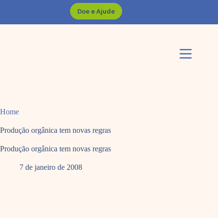
Pular
Doe e Ajude
para
o
conteúdo
Home
Produção orgânica tem novas regras
Produção orgânica tem novas regras
7 de janeiro de 2008