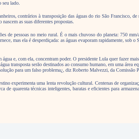
 seu lado.
anheiros, contrários à transposição das águas do rio São Francisco, 
 nascem as suas diferentes propostas.
ões de pessoas no meio rural. É o mais chuvoso do planeta: 750 mm/
ornece, mas ela é desperdiçada: as águas evaporam rapidamente, sob o So
m água e, com ela, concentram poder. O presidente Lula quer fazer ma
 água transposta serão destinados ao consumo humano, em uma área equ
 solução para um falso problema¿, diz Roberto Malvezzi, da Comissão Pa
no experimenta uma lenta revolução cultural. Centenas de organizações
a de quarenta técnicas inteligentes, baratas e eficientes para armazen