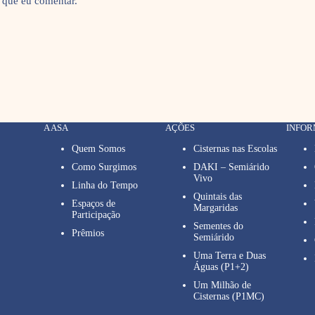
 que eu comentar.
A ASA
AÇÕES
INFO
Quem Somos
Cisternas nas Escolas
Como Surgimos
DAKI – Semiárido
Vivo
Linha do Tempo
Quintais das
Espaços de
Margaridas
Participação
Sementes do
Prêmios
Semiárido
Uma Terra e Duas
Águas (P1+2)
Um Milhão de
Cisternas (P1MC)