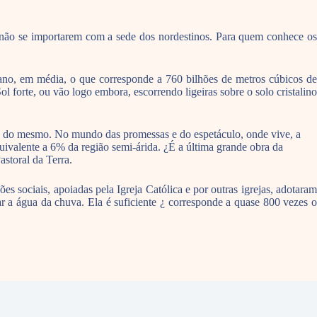
de não se importarem com a sede dos nordestinos. Para quem conhece os
ano, em média, o que corresponde a 760 bilhões de metros cúbicos de
l forte, ou vão logo embora, escorrendo ligeiras sobre o solo cristalino
is do mesmo. No mundo das promessas e do espetáculo, onde vive, a
ivalente a 6% da região semi-árida. ¿É a última grande obra da
storal da Terra.
 sociais, apoiadas pela Igreja Católica e por outras igrejas, adotaram
ar a água da chuva. Ela é suficiente ¿ corresponde a quase 800 vezes o