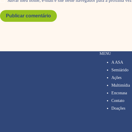
Salvar meu nome, e-mail e site neste navegador para a próxima vez
Publicar comentário
MENU
A ASA
Semiárido
Ações
Multimídia
Enconasa
Contato
Doações