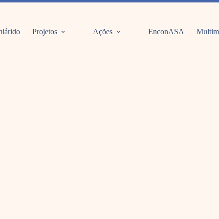
iárido
Projetos
Ações
EnconASA
Multim