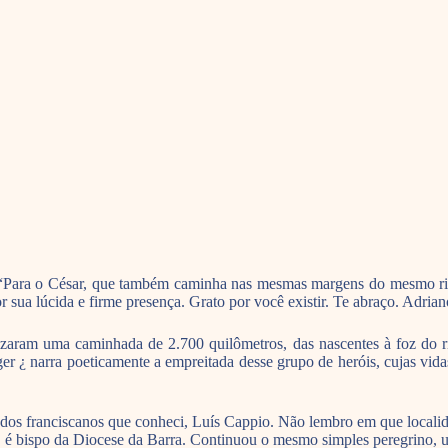
ia: “Para o César, que também caminha nas mesmas margens do mesmo ri
or sua lúcida e firme presença. Grato por você existir. Te abraço. Adri
izaram uma caminhada de 2.700 quilômetros, das nascentes à foz do ri
r ¿ narra poeticamente a empreitada desse grupo de heróis, cujas vida
 todos franciscanos que conheci, Luís Cappio. Não lembro em que locali
e, é bispo da Diocese da Barra. Continuou o mesmo simples peregrino,