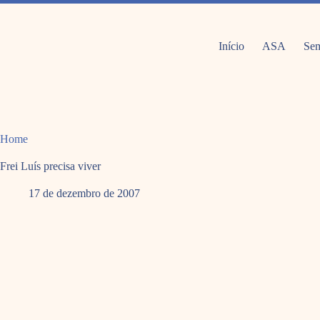
Pular
para
o
conteúdo
Início
ASA
Sem
Home
Frei Luís precisa viver
17 de dezembro de 2007