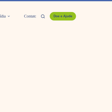
ídia
Contato
Doe e Ajude