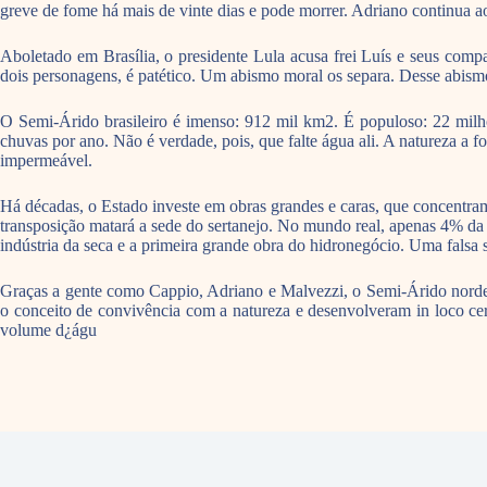
greve de fome há mais de vinte dias e pode morrer. Adriano continua ao
Aboletado em Brasília, o presidente Lula acusa frei Luís e seus comp
dois personagens, é patético. Um abismo moral os separa. Desse abismo
O Semi-Árido brasileiro é imenso: 912 mil km2. É populoso: 22 milh
chuvas por ano. Não é verdade, pois, que falte água ali. A natureza a f
impermeável.
Há décadas, o Estado investe em obras grandes e caras, que concentra
transposição matará a sede do sertanejo. No mundo real, apenas 4% da
indústria da seca e a primeira grande obra do hidronegócio. Uma falsa
Graças a gente como Cappio, Adriano e Malvezzi, o Semi-Árido nordesti
o conceito de convivência com a natureza e desenvolveram in loco cerc
volume d¿águ