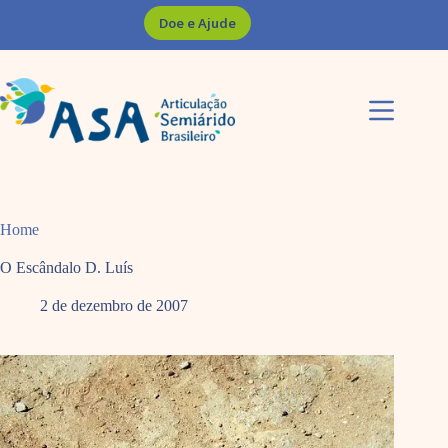
Pular
Doe e Ajude
para
o
conteúdo
Home
O Escândalo D. Luís
2 de dezembro de 2007