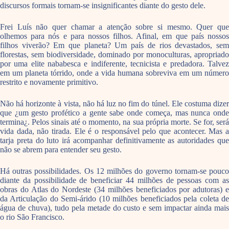
discursos formais tornam-se insignificantes diante do gesto dele.
Frei Luís não quer chamar a atenção sobre si mesmo. Quer que
olhemos para nós e para nossos filhos. Afinal, em que país nossos
filhos viverão? Em que planeta? Um país de rios devastados, sem
florestas, sem biodiversidade, dominado por monoculturas, apropriado
por uma elite nababesca e indiferente, tecnicista e predadora. Talvez
em um planeta tórrido, onde a vida humana sobreviva em um número
restrito e novamente primitivo.
Não há horizonte à vista, não há luz no fim do túnel. Ele costuma dizer
que ¿um gesto profético a gente sabe onde começa, mas nunca onde
termina¿. Pelos sinais até o momento, na sua própria morte. Se for, será
vida dada, não tirada. Ele é o responsável pelo que acontecer. Mas a
tarja preta do luto irá acompanhar definitivamente as autoridades que
não se abrem para entender seu gesto.
Há outras possibilidades. Os 12 milhões do governo tornam-se pouco
diante da possibilidade de beneficiar 44 milhões de pessoas com as
obras do Atlas do Nordeste (34 milhões beneficiados por adutoras) e
da Articulação do Semi-árido (10 milhões beneficiados pela coleta de
água de chuva), tudo pela metade do custo e sem impactar ainda mais
o rio São Francisco.