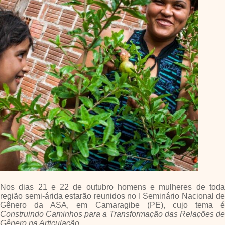
Nos dias 21 e 22 de outubro homens e mulheres de toda
região semi-árida estarão reunidos no I Seminário Nacional de
Gênero da ASA, em Camaragibe (PE), cujo tema é
Construindo Caminhos para a Transformação das Relações de
Gênero na Articulação
.