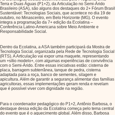
Terra e Duas Águas (P1+2), da Articulação no Semi-Árido
Brasileiro (ASA), são alguns dos destaques do 2+ Fórum Brasil
Sustentável: Tecnologias Sociais, que acontece no dia 19 de
outubro, no Minascentro, em Belo Horizonte (MG). O evento
integra a programação da 7+ edição da Ecolatina –
Conferência Latino-Americana sobre Meio Ambiente e
Responsabilidade Social.
Dentro da Ecolatina, a ASA também participará da Mostra de
Tecnologia Social, organizada pela Rede de Tecnologia Social
(RTS). A Articulação vai expor uma maquete, representando
um +sítio modelo+, com algumas experiências de convivência
com o Semi-Árido. Entre essas iniciativas estão: cisterna de
placa, barragem subterrânea, tanque de pedra, cisterna
adaptada para a roça, banco de sementes, silagem e
apicultura. Além de garantir a segurança alimentar das famílias
agricultoras, essas implementações geram renda e revelam
que é possível viver com dignidade na região.
Para o coordenador pedagógico do P1+2, Antônio Barbosa, o
destaque dessa edição da Ecolatina começa pelo tema central
do evento que é o aquecimento global. Além disso, Barbosa