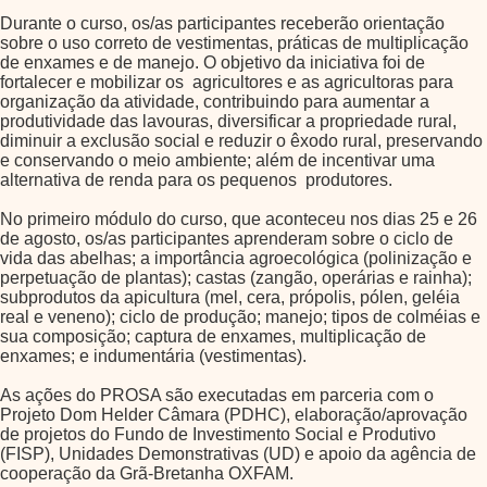
Durante o curso, os/as participantes receberão orientação
sobre o uso correto de vestimentas, práticas de multiplicação
de enxames e de manejo. O objetivo da iniciativa foi de
fortalecer e mobilizar os agricultores e as agricultoras para
organização da atividade, contribuindo para aumentar a
produtividade das lavouras, diversificar a propriedade rural,
diminuir a exclusão social e reduzir o êxodo rural, preservando
e conservando o meio ambiente; além de incentivar uma
alternativa de renda para os pequenos produtores.
No primeiro módulo do curso, que aconteceu nos dias 25 e 26
de agosto, os/as participantes aprenderam sobre o ciclo de
vida das abelhas; a importância agroecológica (polinização e
perpetuação de plantas); castas (zangão, operárias e rainha);
subprodutos da apicultura (mel, cera, própolis, pólen, geléia
real e veneno); ciclo de produção; manejo; tipos de colméias e
sua composição; captura de enxames, multiplicação de
enxames; e indumentária (vestimentas).
As ações do PROSA são executadas em parceria com o
Projeto Dom Helder Câmara (PDHC), elaboração/aprovação
de projetos do Fundo de Investimento Social e Produtivo
(FISP), Unidades Demonstrativas (UD) e apoio da agência de
cooperação da Grã-Bretanha OXFAM.