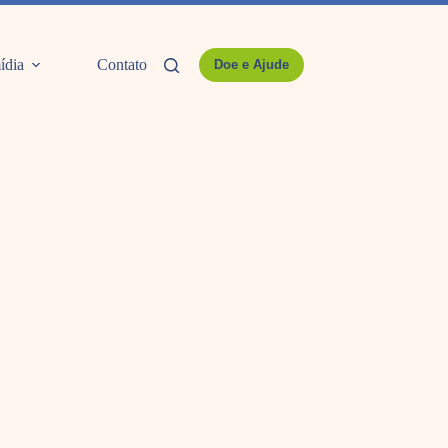
ídia
Contato
Doe e Ajude