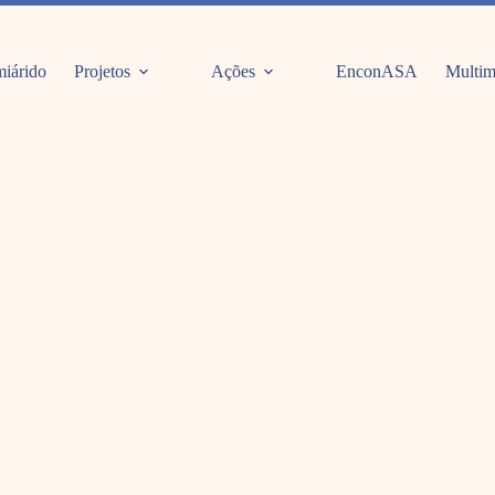
iárido
Projetos
Ações
EnconASA
Multim