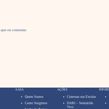
 que eu comentar.
A ASA
AÇÕES
INFO
Quem Somos
Cisternas nas Escolas
Como Surgimos
DAKI – Semiárido
Vivo