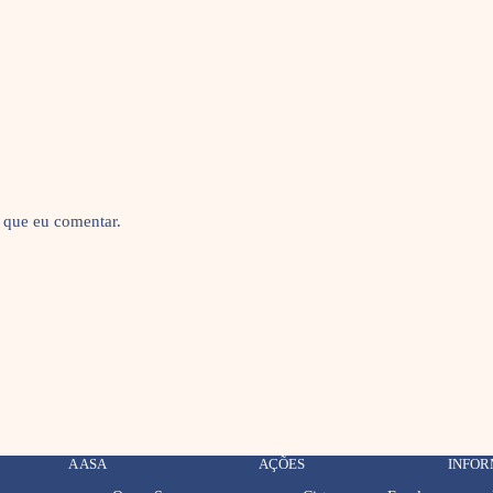
 que eu comentar.
A ASA
AÇÕES
INFO