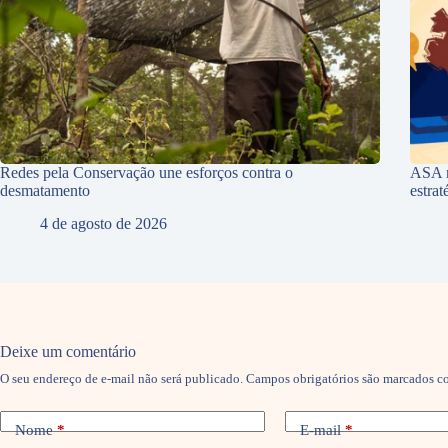
Redes pela Conservação une esforços contra o
ASA r
desmatamento
estra
4 de agosto de 2026
Deixe um comentário
O seu endereço de e-mail não será publicado.
Campos obrigatórios são marcados 
Nome
*
E-mail
*