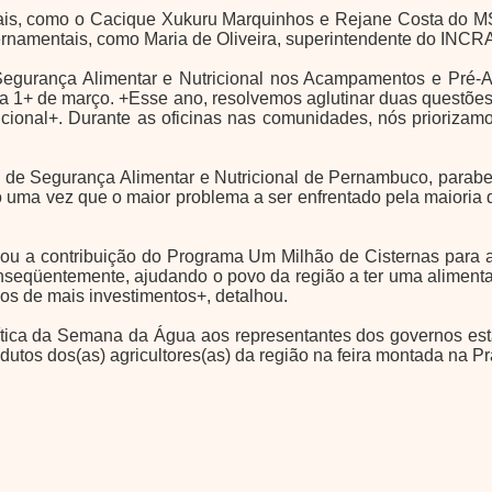
iais, como o Cacique Xukuru Marquinhos e Rejane Costa do MS
ernamentais, como Maria de Oliveira, superintendente do INC
Segurança Alimentar e Nutricional nos Acampamentos e Pré
a 1+ de março. +Esse ano, resolvemos aglutinar duas questões 
cional+. Durante as oficinas nas comunidades, nós priorizam
 de Segurança Alimentar e Nutricional de Pernambuco, paraben
 uma vez que o maior problema a ser enfrentado pela maioria 
 a contribuição do Programa Um Milhão de Cisternas para a s
qüentemente, ajudando o povo da região a ter uma alimentaç
mos de mais investimentos+, detalhou.
lítica da Semana da Água aos representantes dos governos esta
dutos dos(as) agricultores(as) da região na feira montada na P