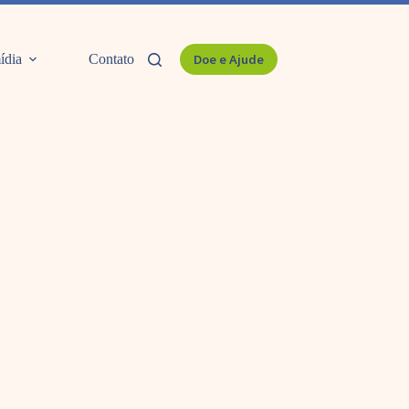
ídia
Contato
Doe e Ajude