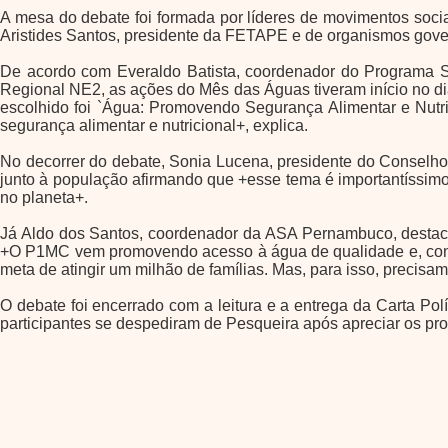
A mesa do debate foi formada por líderes de movimentos soc
Aristides Santos, presidente da FETAPE e de organismos gov
De acordo com Everaldo Batista, coordenador do Programa 
Regional NE2, as ações do Mês das Águas tiveram início no di
escolhido foi `Água: Promovendo Segurança Alimentar e Nutri
segurança alimentar e nutricional+, explica.
No decorrer do debate, Sonia Lucena, presidente do Conselho
junto à população afirmando que +esse tema é importantíssimo
no planeta+.
Já Aldo dos Santos, coordenador da ASA Pernambuco, destacou
+O P1MC vem promovendo acesso à água de qualidade e, conse
meta de atingir um milhão de famílias. Mas, para isso, precisa
O debate foi encerrado com a leitura e a entrega da Carta Po
participantes se despediram de Pesqueira após apreciar os pro