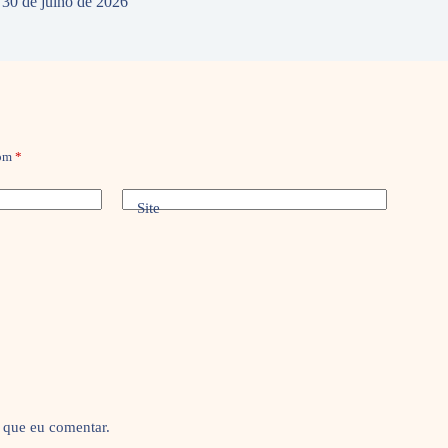
30 de julho de 2026
com
*
Site
 que eu comentar.