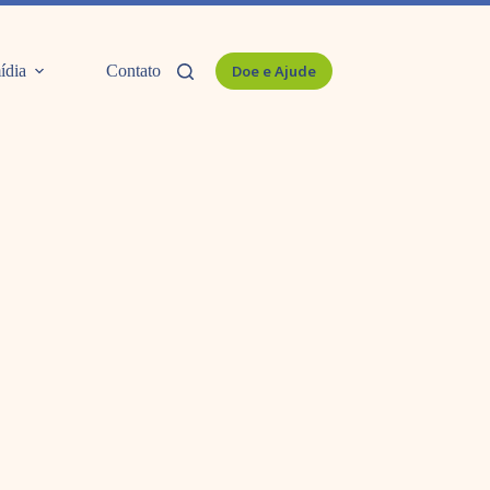
ídia
Contato
Doe e Ajude