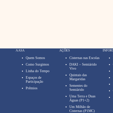
A ASA
AÇÕES
INFO
Quem Somos
Cisternas nas Escolas
Como Surgimos
DAKI – Semiárido
Vivo
Linha do Tempo
Quintais das
Espaços de
Margaridas
Participação
Sementes do
Prêmios
Semiárido
Uma Terra e Duas
Águas (P1+2)
Um Milhão de
Cisternas (P1MC)