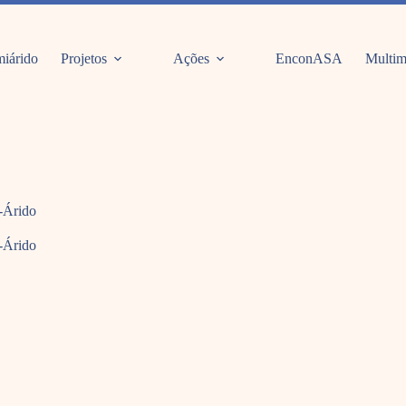
iárido
Projetos
Ações
EnconASA
Multim
i-Árido
i-Árido