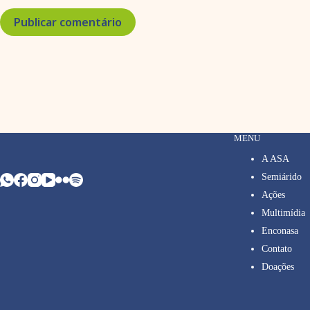
Publicar comentário
MENU
A ASA
Semiárido
Ações
Multimídia
Enconasa
Contato
Doações