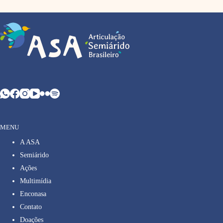
MENU
A ASA
Semiárido
Ações
Multimídia
Enconasa
Contato
Doações