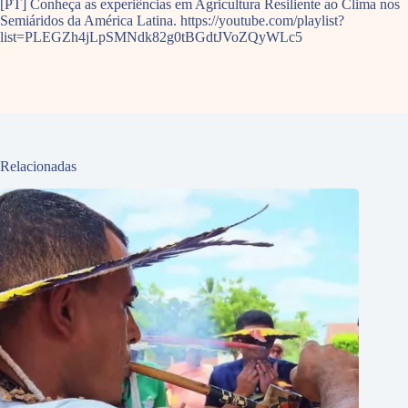
[PT] Conheça as experiências em Agricultura Resiliente ao Clima nos
Semiáridos da América Latina. https://youtube.com/playlist?
list=PLEGZh4jLpSMNdk82g0tBGdtJVoZQyWLc5
Relacionadas