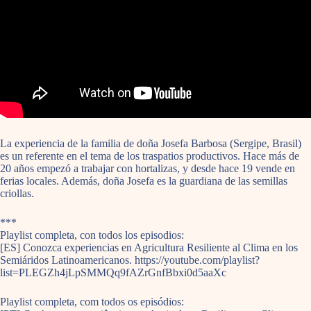
La experiencia de la familia de doña Josefa Barbosa (Sergipe, Brasil)
es un referente en el tema de los traspatios productivos. Hace más de
20 años empezó a trabajar con hortalizas, y desde hace 19 vende en
ferias locales. Además, doña Josefa es la guardiana de las semillas
criollas.
***
Playlist completa, con todos los episodios:
[ES] Conozca experiencias en Agricultura Resiliente al Clima en los
Semiáridos Latinoamericanos. https://youtube.com/playlist?
list=PLEGZh4jLpSMMQq9fAZrGnfBbxi0d5aaXc
Playlist completa, com todos os episódios: