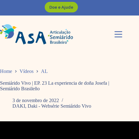
Pular
Doe e Ajude
para
o
conteúdo
Home
Vídeos
AL
Semiárido Vivo | EP. 23 La experiencia de doña Josefa |
Semiárido Brasileño
3 de novembro de 2022
DAKI
,
Daki - Websérie Semiárido Vivo