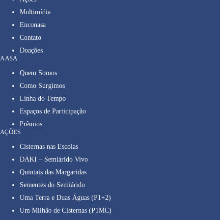
Multimídia
Enconasa
Contato
Doações
A ASA
Quem Somos
Como Surgimos
Linha do Tempo
Espaços de Participação
Prêmios
AÇÕES
Cisternas nas Escolas
DAKI – Semiárido Vivo
Quintais das Margaridas
Sementes do Semiárido
Uma Terra e Duas Águas (P1+2)
Um Milhão de Cisternas (P1MC)