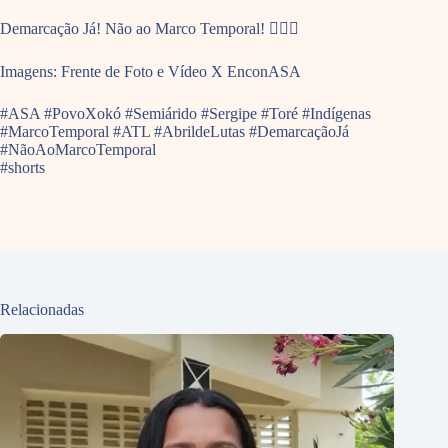
Demarcação Já! Não ao Marco Temporal! ✊🏽🌱
Imagens: Frente de Foto e Vídeo X EnconASA
#ASA #PovoXokó #Semiárido #Sergipe #Toré #Indígenas
#MarcoTemporal #ATL #AbrildeLutas #DemarcaçãoJá
#NãoAoMarcoTemporal
#shorts
Relacionadas