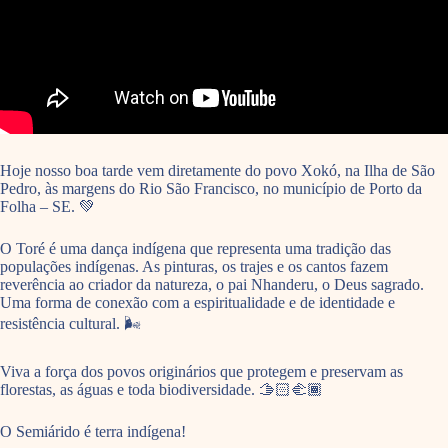
Hoje nosso boa tarde vem diretamente do povo Xokó, na Ilha de São
Pedro, às margens do Rio São Francisco, no município de Porto da
Folha – SE. 💚
O Toré é uma dança indígena que representa uma tradição das
populações indígenas. As pinturas, os trajes e os cantos fazem
reverência ao criador da natureza, o pai Nhanderu, o Deus sagrado.
Uma forma de conexão com a espiritualidade e de identidade e
resistência cultural. 🌬️
Viva a força dos povos originários que protegem e preservam as
florestas, as águas e toda biodiversidade. 🫱🏻‍🫲🏾
O Semiárido é terra indígena!