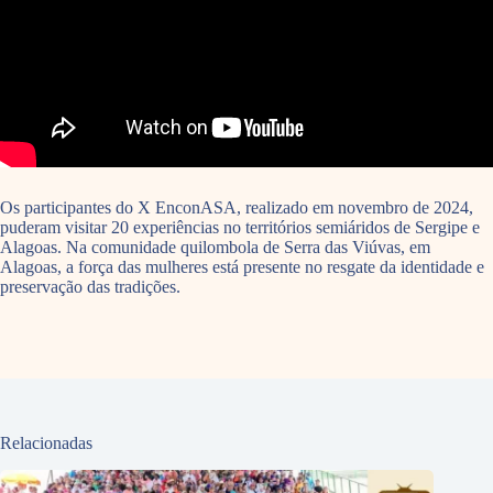
Os participantes do X EnconASA, realizado em novembro de 2024,
puderam visitar 20 experiências no territórios semiáridos de Sergipe e
Alagoas. Na comunidade quilombola de Serra das Viúvas, em
Alagoas, a força das mulheres está presente no resgate da identidade e
preservação das tradições.
Relacionadas