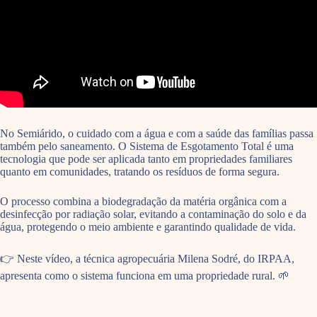
No Semiárido, o cuidado com a água e com a saúde das famílias passa
também pelo saneamento. O Sistema de Esgotamento Total é uma
tecnologia que pode ser aplicada tanto em propriedades familiares
quanto em comunidades, tratando os resíduos de forma segura.
O processo combina a biodegradação da matéria orgânica com a
desinfecção por radiação solar, evitando a contaminação do solo e da
água, protegendo o meio ambiente e garantindo qualidade de vida.
👉 Neste vídeo, a técnica agropecuária Milena Sodré, do IRPAA,
apresenta como o sistema funciona em uma propriedade rural. 🌱