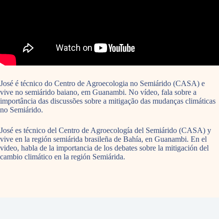
José é técnico do Centro de Agroecologia no Semiárido (CASA) e
vive no semiárido baiano, em Guanambi. No vídeo, fala sobre a
importância das discussões sobre a mitigação das mudanças climáticas
no Semiárido.
José es técnico del Centro de Agroecología del Semiárido (CASA) y
vive en la región semiárida brasileña de Bahía, en Guanambi. En el
video, habla de la importancia de los debates sobre la mitigación del
cambio climático en la región Semiárida.