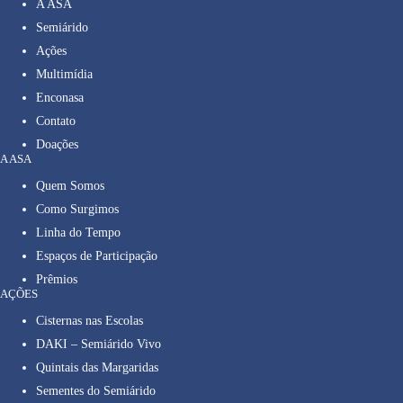
A ASA
Semiárido
Ações
Multimídia
Enconasa
Contato
Doações
A ASA
Quem Somos
Como Surgimos
Linha do Tempo
Espaços de Participação
Prêmios
AÇÕES
Cisternas nas Escolas
DAKI – Semiárido Vivo
Quintais das Margaridas
Sementes do Semiárido