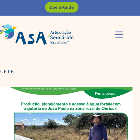
Pular
Doe e Ajude
para
o
conteúdo
UF
PE