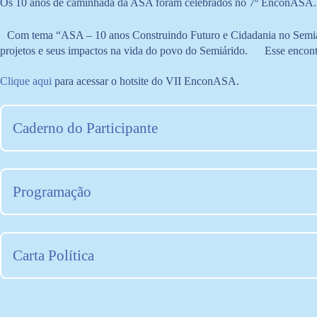
Os 10 anos de caminhada da ASA foram celebrados no 7º EnconASA. Ess
Com tema “ASA – 10 anos Construindo Futuro e Cidadania no Semiárid
projetos e seus impactos na vida do povo do Semiárido. Esse encontro 
Clique aqui
para acessar o hotsite do VII EnconASA.
Caderno do Participante
Baixar
Ver
Programação
Baixar
Ver
Baixar
Ver
Carta Política
Baixar
Ver
Baixar
Ver