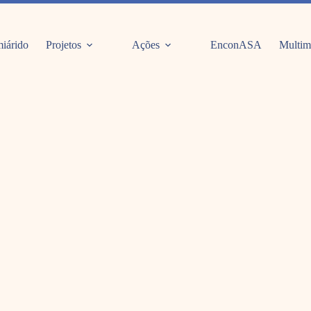
iárido
Projetos
Ações
EnconASA
Multim