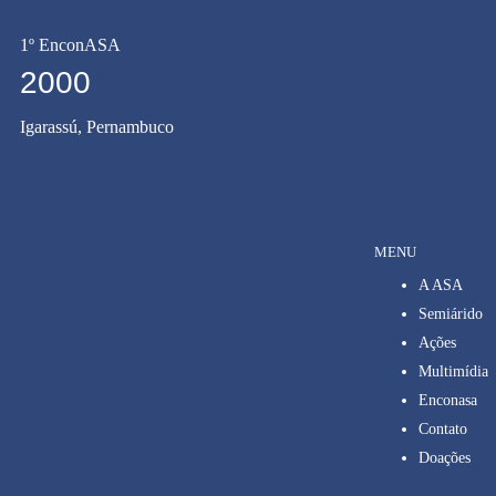
1º EnconASA
2000
Igarassú, Pernambuco
MENU
A ASA
Semiárido
Ações
Multimídia
Enconasa
Contato
Doações