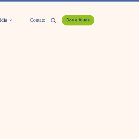
ídia
Contato
Doe e Ajude