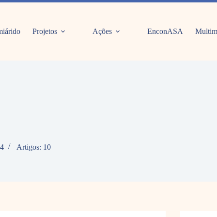
iárido
Projetos
Ações
EnconASA
Multim
24
Artigos: 10