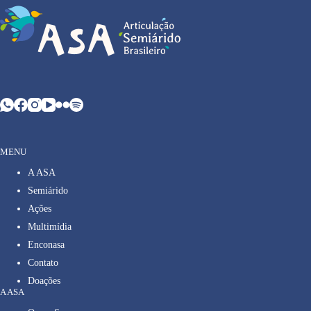
MENU
A ASA
Semiárido
Ações
Multimídia
Enconasa
Contato
Doações
A ASA