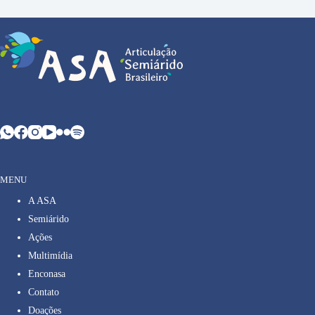
MENU
A ASA
Semiárido
Ações
Multimídia
Enconasa
Contato
Doações