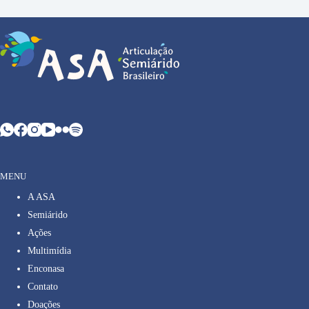
MENU
A ASA
Semiárido
Ações
Multimídia
Enconasa
Contato
Doações