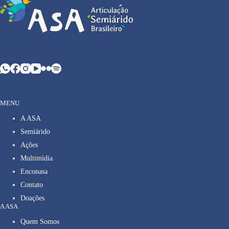
MENU
A ASA
Semiárido
Ações
Multimídia
Enconasa
Contato
Doações
A ASA
Quem Somos