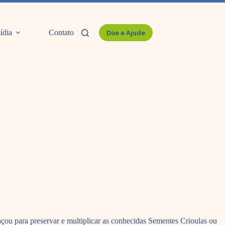
ídia
Contato
Doe e Ajude
nçou para preservar e multiplicar as conhecidas Sementes Crioulas ou