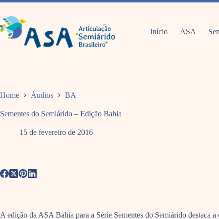
Pular
para
o
conteúdo
Início
ASA
Sem
Home
Áudios
BA
Sementes do Semiárido – Edição Bahia
15 de fevereiro de 2016
A edição da ASA Bahia para a Série Sementes do Semiárido destaca a cu