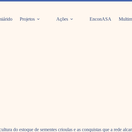
iárido
Projetos
Ações
EnconASA
Multim
ltura do estoque de sementes crioulas e as conquistas que a rede alca