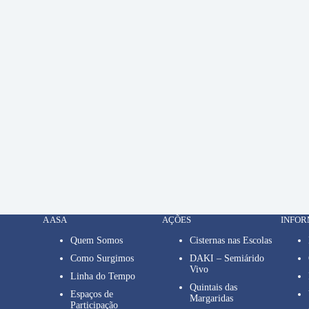
A ASA
AÇÕES
INFO
Quem Somos
Cisternas nas Escolas
Como Surgimos
DAKI – Semiárido
Vivo
Linha do Tempo
Quintais das
Espaços de
Margaridas
Participação