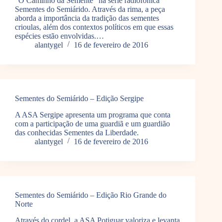
“O Caminho da Semente” na série radiofônica
Sementes do Semiárido. Através da rima, a peça
aborda a importância da tradição das sementes
crioulas, além dos contextos políticos em que essas
espécies estão envolvidas.…
alantygel
16 de fevereiro de 2016
Sementes do Semiárido – Edição Sergipe
A ASA Sergipe apresenta um programa que conta
com a participação de uma guardiã e um guardião
das conhecidas Sementes da Liberdade.
alantygel
16 de fevereiro de 2016
Sementes do Semiárido – Edição Rio Grande do
Norte
Através do cordel, a ASA Potiguar valoriza e levanta