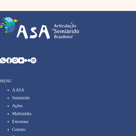
MENU
A ASA
Semiárido
Ações
Multimídia
Enconasa
Contato