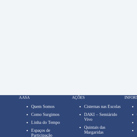
A ASA
AÇÕES
INFO
Quem Somos
Cisternas nas Escolas
Como Surgimos
DAKI – Semiárido
Vivo
Linha do Tempo
Quintais das
Espaços de
Margaridas
Participação