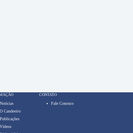
RMAÇÃO
CONTATO
Notícias
Fale Conosco
O Candeeiro
Publicações
Vídeos