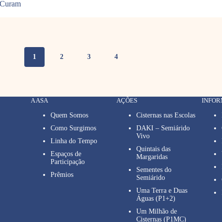
 Curam
1
2
3
4
A ASA
AÇÕES
INFO
Quem Somos
Cisternas nas Escolas
Como Surgimos
DAKI – Semiárido
Vivo
Linha do Tempo
Quintais das
Espaços de
Margaridas
Participação
Sementes do
Prêmios
Semiárido
Uma Terra e Duas
Águas (P1+2)
Um Milhão de
Cisternas (P1MC)