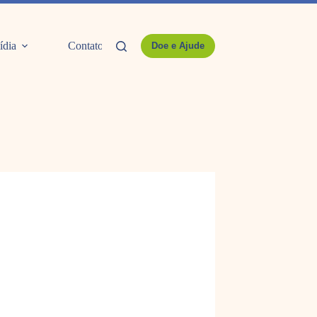
ídia
Contato
Doe e Ajude