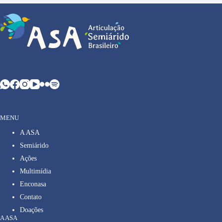
MENU
A ASA
Semiárido
Ações
Multimídia
Enconasa
Contato
Doações
A ASA