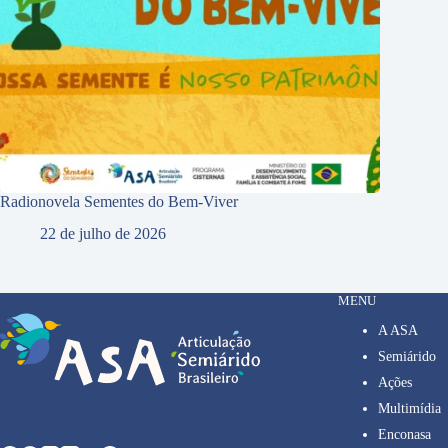
Radionovela Sementes do Bem-Viver
22 de julho de 2026
MENU
A ASA
Semiárido
Ações
Multimídia
Enconasa