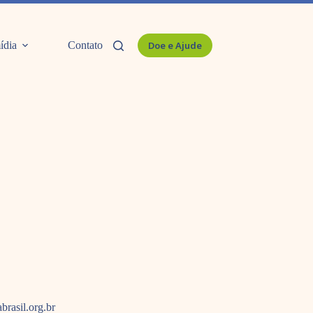
ídia
Contato
Doe e Ajude
rasil.org.br