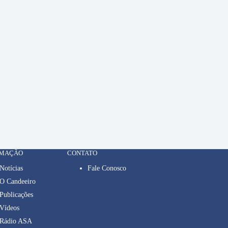
RMAÇÃO
CONTATO
Notícias
Fale Conosco
O Candeeiro
Publicações
Vídeos
Rádio ASA