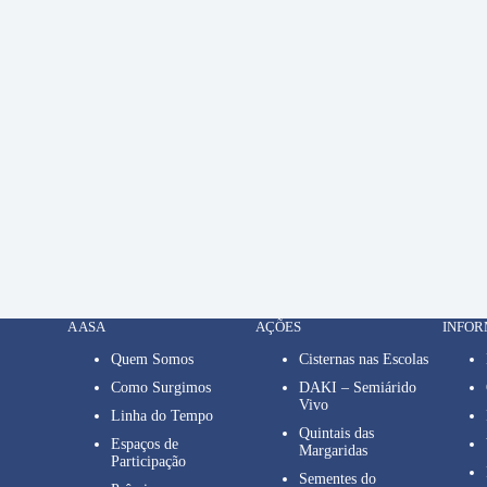
A ASA
AÇÕES
INFO
Quem Somos
Cisternas nas Escolas
Como Surgimos
DAKI – Semiárido
Vivo
Linha do Tempo
Quintais das
Espaços de
Margaridas
Participação
Sementes do