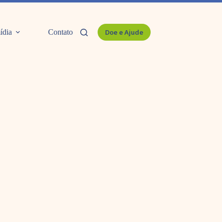
ídia
Contato
Doe e Ajude