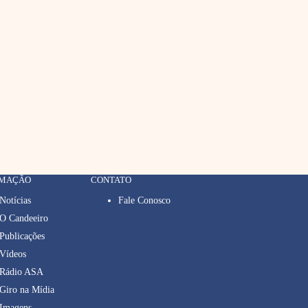
RMAÇÃO
CONTATO
Notícias
Fale Conosco
O Candeeiro
Publicações
Vídeos
Rádio ASA
Giro na Mídia
Imagens