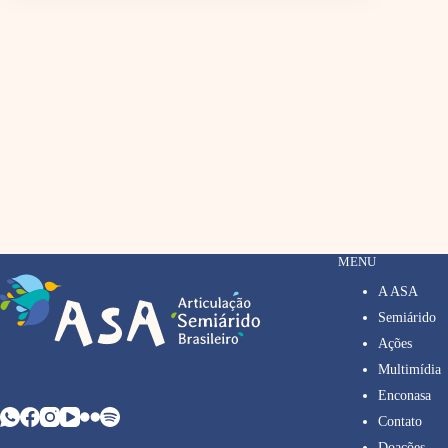
MENU
A ASA
Semiárido
Ações
Multimídia
Enconasa
Contato
Doações