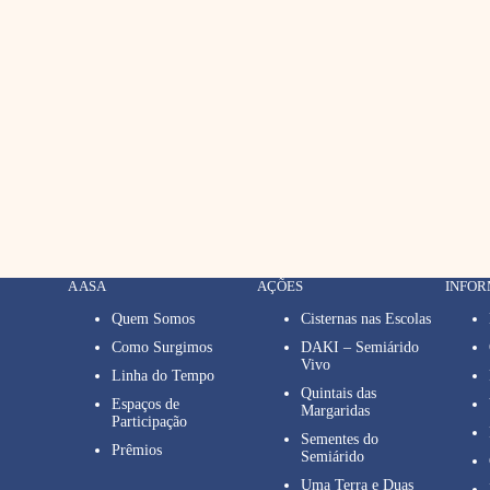
A ASA
AÇÕES
INFO
Quem Somos
Cisternas nas Escolas
Como Surgimos
DAKI – Semiárido
Vivo
Linha do Tempo
Quintais das
Espaços de
Margaridas
Participação
Sementes do
Prêmios
Semiárido
Uma Terra e Duas