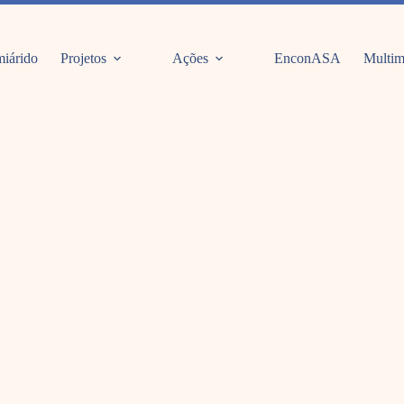
iárido
Projetos
Ações
EnconASA
Multim