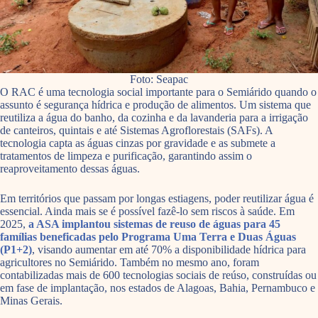
Foto: Seapac
O RAC é uma tecnologia social importante para o Semiárido quando o
assunto é segurança hídrica e produção de alimentos. Um sistema que
reutiliza a água do banho, da cozinha e da lavanderia para a irrigação
de canteiros, quintais e até Sistemas Agroflorestais (SAFs). A
tecnologia capta as águas cinzas por gravidade e as submete a
tratamentos de limpeza e purificação, garantindo assim o
reaproveitamento dessas águas.
Em territórios que passam por longas estiagens, poder reutilizar água é
essencial. Ainda mais se é possível fazê-lo sem riscos à saúde. Em
2025,
a ASA implantou sistemas de reuso de águas para 45
famílias beneficadas pelo Programa Uma Terra e Duas Águas
(P1+2)
, visando aumentar em até 70% a disponibilidade hídrica para
agricultores no Semiárido. Também no mesmo ano, foram
contabilizadas mais de 600 tecnologias sociais de reúso, construídas ou
em fase de implantação, nos estados de Alagoas, Bahia, Pernambuco e
Minas Gerais.