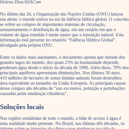
Helena Dias/ASACom
No último dia 20, a Organização das Nações Unidas (ONU) lançou
um alerta: o mundo entrou na era da falência hídrica global. O conceito
se refere ao colapso de importantes sistemas de circulação,
armazenamento e distribuição de água, em um cenário em que o
volume de água extraída é muito maior que a reposição natural. Esta
informação está presente no relatório “Falência Hídrica Global”,
divulgado pela própria ONU.
Entre os dados mais alarmantes, o documento aponta que metade dos
grandes lagos do mundo, dos quais 25% da humanidade depende,
perderam água desde o início da década de 1990. Além disso, 70% dos
principais aquíferos apresentam diminuições. Nos últimos 50 anos,
410 milhões de hectares de zonas úmidas naturais foram destruídos,
área equivalente ao tamanho da União Europeia. As principais causas
desse colapso são décadas de “uso excessivo, poluição e pertubações
causadas pelas mudanças climáticas”.
Soluções locais
Nas regiões semiáridas de todo o mundo, a falta de acesso à água é
uma realidade muito presente. No Brasil, nas últimas três décadas, os
debates sobre os impactos do clima e suas mudanças na vida da