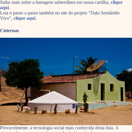
Saiba mais sobre a barragem subterrânea em nossa cartilha,
clique
aqui
.
Leia o passo a passo também no site do projeto “Daki Semiárido
Vivo”,
clique aqui
.
Cisternas
Provavelmente, a tecnologia social mais conhecida desta lista. A