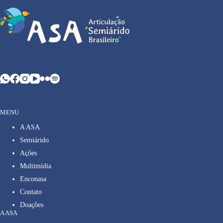
MENU
A ASA
Semiárido
Ações
Multimídia
Enconasa
Contato
Doações
A ASA