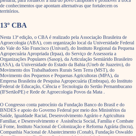
plenária, para fortalecer a luta do povo camponês e promover a troca
de conhecimentos que apontam alternativas que fortalecem os
territórios.
13º CBA
Nesta 13ª edição, o CBA é realizado pela Associação Brasileira de
Agroecologia (ABA), com organização local da Universidade Federal
do Vale do São Francisco (Univasf), do Instituto Regional da Pequena
Agropecuária Apropriada (Irpaa), do Serviço de Assessoria a
Organizações Populares (Sasop), da Articulação Semiárido Brasileiro
(ASA), da Universidade do Estado da Bahia (Uneb de Juazeiro), do
Movimento dos Trabalhadores Rurais Sem Terra (MST), do
Movimento dos Pequenos e Pequenas Agricultoras (MPA), da
Empresa Brasileira de Pesquisa Agropecuária (Embrapa), do Instituto
Federal de Educação, Ciência e Tecnologia do Sertão Pernambucano
(IFSertãoPE) e Rede de Agroecologia Povos da Mata .
O Congresso conta patrocínio da Fundação Banco do Brasil e do
BNDES e apoio do Governo Federal por meio dos Ministérios da
Saúde, Igualdade Racial, Desenvolvimento Agrário e Agricultura
Familiar, e Desenvolvimento e Assistência Social, Família e Combate
à Fome, Instituto Nacional de Colonização e Reforma Agrária (Incra),
Companhia Nacional de Abastecimento (Conab), Fundação Oswaldo