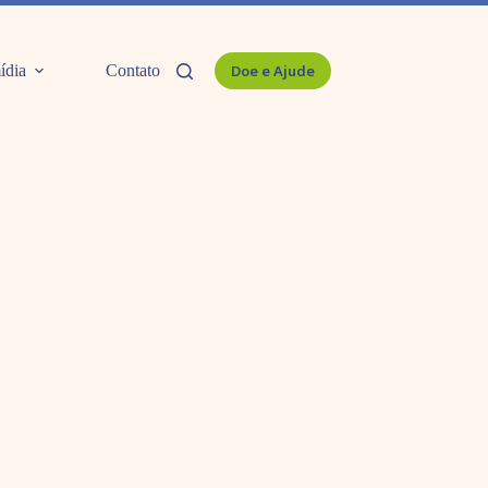
ídia
Contato
Doe e Ajude