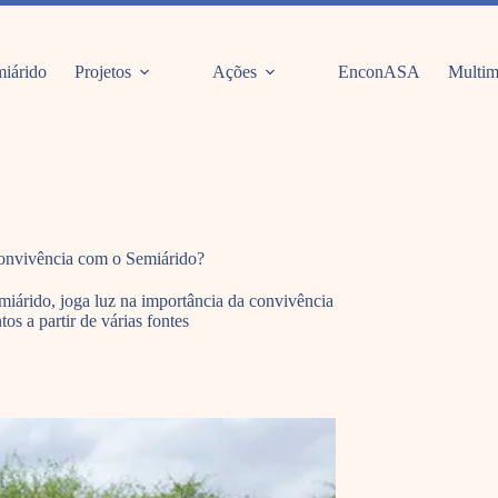
iárido
Projetos
Ações
EnconASA
Multim
convivência com o Semiárido?
iárido, joga luz na importância da convivência
s a partir de várias fontes