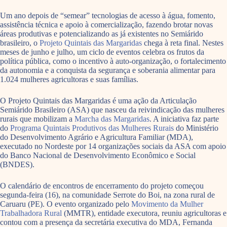
Um ano depois de “semear” tecnologias de acesso à água, fomento,
assistência técnica e apoio à comercialização, fazendo brotar novas
áreas produtivas e potencializando as já existentes no Semiárido
brasileiro, o
Projeto Quintais das Margaridas
chega à reta final. Nestes
meses de junho e julho, um ciclo de eventos celebra os frutos da
política pública, como o incentivo à auto-organização, o fortalecimento
da autonomia e a conquista da segurança e soberania alimentar para
1.024 mulheres agricultoras e suas famílias.
O Projeto Quintais das Margaridas é uma ação da Articulação
Semiárido Brasileiro (ASA) que nasceu da reivindicação das mulheres
rurais que mobilizam a
Marcha das Margaridas
. A iniciativa faz parte
do
Programa Quintais Produtivos das Mulheres Rurais
do Ministério
do Desenvolvimento Agrário e Agricultura Familiar (MDA),
executado no Nordeste por 14 organizações sociais da ASA com apoio
do Banco Nacional de Desenvolvimento Econômico e Social
(BNDES).
O calendário de encontros de encerramento do projeto começou
segunda-feira (16), na comunidade Serrote do Boi, na zona rural de
Caruaru (PE). O evento organizado pelo
Movimento da Mulher
Trabalhadora Rural
(MMTR), entidade executora, reuniu agricultoras e
contou com a presença da secretária executiva do MDA, Fernanda