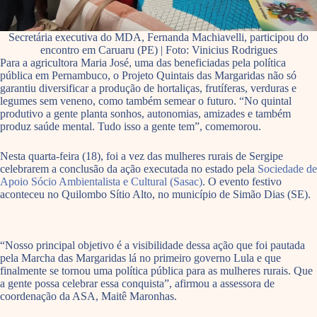
Secretária executiva do MDA, Fernanda Machiavelli, participou do
encontro em Caruaru (PE) | Foto: Vinicius Rodrigues
Para a agricultora Maria José, uma das beneficiadas pela política
pública em Pernambuco, o Projeto Quintais das Margaridas não só
garantiu diversificar a produção de hortaliças, frutíferas, verduras e
legumes sem veneno, como também semear o futuro. “No quintal
produtivo a gente planta sonhos, autonomias, amizades e também
produz saúde mental. Tudo isso a gente tem”, comemorou.
Nesta quarta-feira (18), foi a vez das mulheres rurais de Sergipe
celebrarem a conclusão da ação executada no estado pela
Sociedade de
Apoio Sócio Ambientalista e Cultural (Sasac)
. O evento festivo
aconteceu no Quilombo Sítio Alto, no município de Simão Dias (SE).
“Nosso principal objetivo é a visibilidade dessa ação que foi pautada
pela Marcha das Margaridas lá no primeiro governo Lula e que
finalmente se tornou uma política pública para as mulheres rurais. Que
a gente possa celebrar essa conquista”, afirmou a assessora de
coordenação da ASA, Maitê Maronhas.