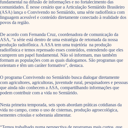
fundamental na difusão de informações e no fortalecimento das
comunidades. É nesse cenário que a Articulação Semiárido Brasileiro
(ASA) lança o Convivendo no Semiárido, uma série radiofônica com
linguagem acessível e conteúdo diretamente conectado à realidade dos
povos da região.
De acordo com Fernanda Cruz, coordenadora de comunicação da
ASA, “a série está dentro de uma estratégia de retomada da nossa
produção radiofônica. A ASA tem uma trajetória na produção
radiofônica e temos repensado esses conteúdos, entendendo que eles
cumprem um papel fundamental. Não só informam, mas também
formam as populações com as quais dialogamos. São programas que
orientam e têm um caráter formativo”, destaca.
O programa Convivendo no Semiárido busca dialogar diretamente
com agricultores, agricultoras, juventude rural, pesquisadores e pessoas
que ainda não conhecem a ASA, compartilhando informações que
podem contribuir com a vida no Semiárido.
Nesta primeira temporada, seis spots abordam práticas cotidianas da
vida no campo, como o uso de cisternas, produção agroecológica,
sementes crioulas e soberania alimentar.
“Temos trabalhado numa perspectiva de programas mais curtos, que