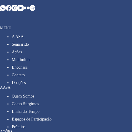
MENU
A ASA
Semiárido
Ações
Multimídia
Enconasa
Contato
Doações
A ASA
Quem Somos
Como Surgimos
Linha do Tempo
Espaços de Participação
Prêmios
AÇÕES