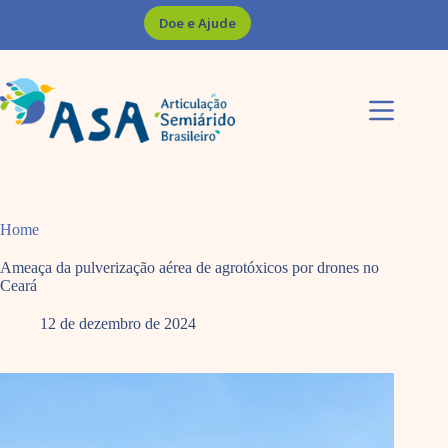
Pular
Doe e Ajude
para
o
conteúdo
Home
Ameaça da pulverização aérea de agrotóxicos por drones no
Ceará
12 de dezembro de 2024