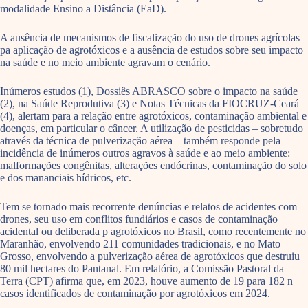
modalidade Ensino a Distância (EaD).
A ausência de mecanismos de fiscalização do uso de drones agrícolas
pa aplicação de agrotóxicos e a ausência de estudos sobre seu impacto
na saúde e no meio ambiente agravam o cenário.
Inúmeros estudos (1), Dossiês ABRASCO sobre o impacto na saúde
(2), na Saúde Reprodutiva (3) e Notas Técnicas da FIOCRUZ-Ceará
(4), alertam para a relação entre agrotóxicos, contaminação ambiental e
doenças, em particular o câncer. A utilização de pesticidas – sobretudo
através da técnica de pulverização aérea – também responde pela
incidência de inúmeros outros agravos à saúde e ao meio ambiente:
malformações congênitas, alterações endócrinas, contaminação do solo
e dos mananciais hídricos, etc.
Tem se tornado mais recorrente denúncias e relatos de acidentes com
drones, seu uso em conflitos fundiários e casos de contaminação
acidental ou deliberada p agrotóxicos no Brasil, como recentemente no
Maranhão, envolvendo 211 comunidades tradicionais, e no Mato
Grosso, envolvendo a pulverização aérea de agrotóxicos que destruiu
80 mil hectares do Pantanal. Em relatório, a Comissão Pastoral da
Terra (CPT) afirma que, em 2023, houve aumento de 19 para 182 n
casos identificados de contaminação por agrotóxicos em 2024.