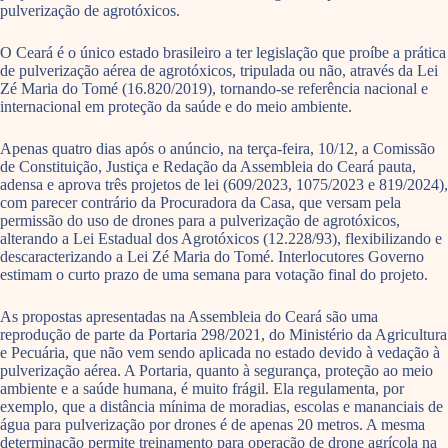
pulverização de agrotóxicos.
O Ceará é o único estado brasileiro a ter legislação que proíbe a prática
de pulverização aérea de agrotóxicos, tripulada ou não, através da Lei
Zé Maria do Tomé (16.820/2019), tornando-se referência nacional e
internacional em proteção da saúde e do meio ambiente.
Apenas quatro dias após o anúncio, na terça-feira, 10/12, a Comissão
de Constituição, Justiça e Redação da Assembleia do Ceará pauta,
adensa e aprova três projetos de lei (609/2023, 1075/2023 e 819/2024),
com parecer contrário da Procuradora da Casa, que versam pela
permissão do uso de drones para a pulverização de agrotóxicos,
alterando a Lei Estadual dos Agrotóxicos (12.228/93), flexibilizando e
descaracterizando a Lei Zé Maria do Tomé. Interlocutores Governo
estimam o curto prazo de uma semana para votação final do projeto.
As propostas apresentadas na Assembleia do Ceará são uma
reprodução de parte da Portaria 298/2021, do Ministério da Agricultura
e Pecuária, que não vem sendo aplicada no estado devido à vedação à
pulverização aérea. A Portaria, quanto à segurança, proteção ao meio
ambiente e a saúde humana, é muito frágil. Ela regulamenta, por
exemplo, que a distância mínima de moradias, escolas e mananciais de
água para pulverização por drones é de apenas 20 metros. A mesma
determinação permite treinamento para operação de drone agrícola na